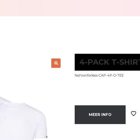
4-PACK T-SHIR
fashionforless-CAP-4P-O-TEE
MEER INFO