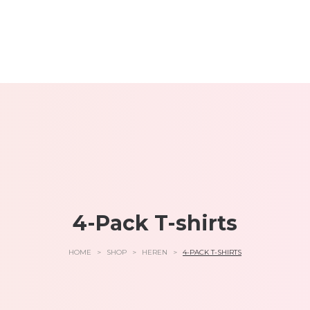
4-Pack T-shirts
HOME
>
SHOP
>
HEREN
>
4-PACK T-SHIRTS