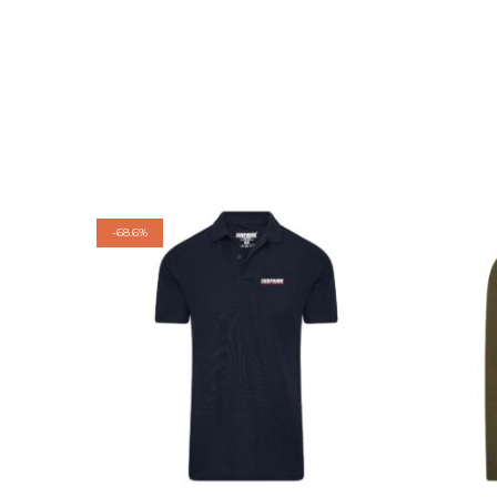
-
68.6%