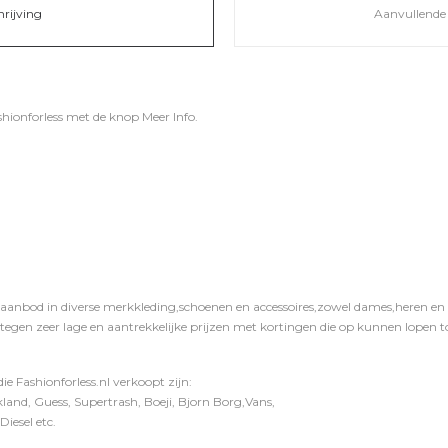
hrijving
Aanvullende 
shionforless
met de knop
Meer Info
.
 aanbod in diverse merkkleding,schoenen en accessoires,zowel dames,heren en ki
 tegen zeer lage en aantrekkelijke prijzen met kortingen die op kunnen lopen to
e Fashionforless.nl verkoopt zijn:
and, Guess, Supertrash, Boeji, Bjorn Borg,Vans,
iesel etc.