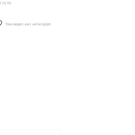
R 22.95
Toevoegen aan verlanglijst