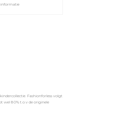
informatie
ndercollectie. Fashionforless volgt
t wel 80% t.o.v de originele