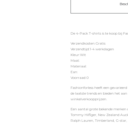
Besc
De 4-Pack T-shirts is te koop bij
Fa
Verzendkosten:Gratis
Verzendtijd:1-4 werkdagen
Kleur:Wit
Maat:
Materiaal:
Ean:
Voorraad:0
Fashionforless heeft een gevarieerd
de laatste trends en bieden het aan
winkelverkoopprijzen.
Een aantal grote bekende merken di
Tommy Hilfiger, New Zealand Auckl
Ralph Lauren, Timberland, G-star, D