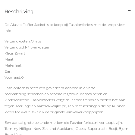
Beschrijving
De Alaska Puffer Jacket is te koop bij
Fashionforless
met de knop
Meer
Info
.
Verzendkosten:Gratis
Verzendtijd:1-4 werkdagen
Kleur:Zwart
Maat:
Materiaal:
Ean:
Voorraad:0
Fashionforless heeft een gevarieerd aanbod in diverse
merkkleding,schoenen en accessoires,zowel dames,heren en
kindercollectie. Fashionforless volgt de laatste trends en bieden het aan
tegen zeer lage en aantrekkelijke prijzen met kortingen die op kunnen
lopen tot wel 80% t.o.v de originele winkelverkoopprijzen.
Een aantal grote bekende merken die Fashionforless.nl verkoopt zijn:
Tommy Hilfiger, New Zealand Auckland, Guess, Supertrash, Boeji, Bjorn
Borg,Vans,