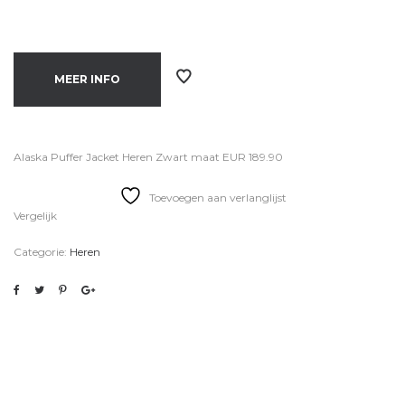
MEER INFO
Alaska Puffer Jacket Heren Zwart maat EUR 189.90
Toevoegen aan verlanglijst
Vergelijk
Categorie:
Heren