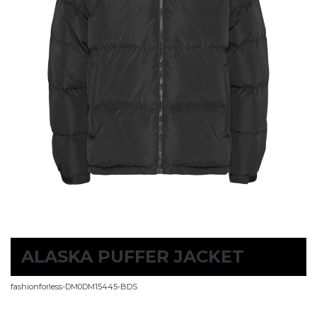
ALASKA PUFFER JACKET
fashionforless-DM0DM15445-BDS