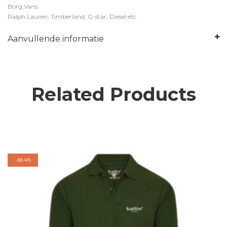
Borg,Vans,
Ralph Lauren, Timberland, G-star, Diesel etc.
Aanvullende informatie
Related Products
-
58.4%