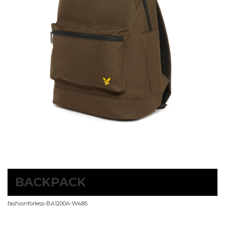
BACKPACK
fashionforless-BA1200A-W485