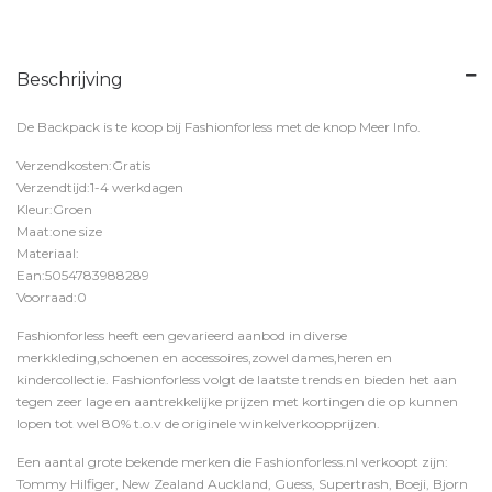
Beschrijving
De Backpack is te koop bij
Fashionforless
met de knop
Meer Info
.
Verzendkosten:Gratis
Verzendtijd:1-4 werkdagen
Kleur:Groen
Maat:one size
Materiaal:
Ean:5054783988289
Voorraad:0
Fashionforless heeft een gevarieerd aanbod in diverse
merkkleding,schoenen en accessoires,zowel dames,heren en
kindercollectie. Fashionforless volgt de laatste trends en bieden het aan
tegen zeer lage en aantrekkelijke prijzen met kortingen die op kunnen
lopen tot wel 80% t.o.v de originele winkelverkoopprijzen.
Een aantal grote bekende merken die Fashionforless.nl verkoopt zijn:
Tommy Hilfiger, New Zealand Auckland, Guess, Supertrash, Boeji, Bjorn