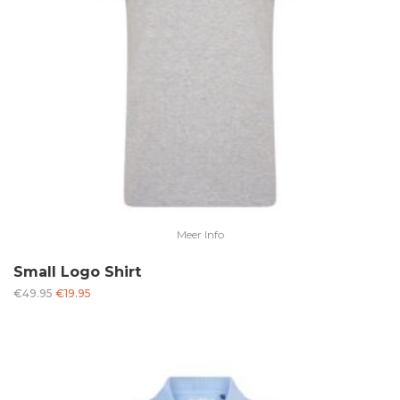
Meer Info
Small Logo Shirt
Oorspronkelijke
Huidige
€
49.95
€
19.95
prijs
prijs
was:
is:
€49.95.
€19.95.