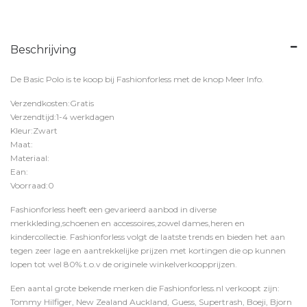
Beschrijving
De Basic Polo is te koop bij
Fashionforless
met de knop
Meer Info
.
Verzendkosten:Gratis
Verzendtijd:1-4 werkdagen
Kleur:Zwart
Maat:
Materiaal:
Ean:
Voorraad:0
Fashionforless heeft een gevarieerd aanbod in diverse
merkkleding,schoenen en accessoires,zowel dames,heren en
kindercollectie. Fashionforless volgt de laatste trends en bieden het aan
tegen zeer lage en aantrekkelijke prijzen met kortingen die op kunnen
lopen tot wel 80% t.o.v de originele winkelverkoopprijzen.
Een aantal grote bekende merken die Fashionforless.nl verkoopt zijn:
Tommy Hilfiger, New Zealand Auckland, Guess, Supertrash, Boeji, Bjorn