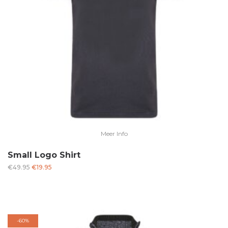
Meer Info
Small Logo Shirt
Oorspronkelijke
Huidige
€
49.95
€
19.95
prijs
prijs
was:
is:
€49.95.
€19.95.
-
60%