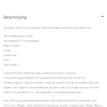
Beschrijving
De Basic Polo is te koop bij
Fashionforless
met de knop
Meer Info
.
Verzendkosten:Gratis
Verzendtijd:1-4 werkdagen
Kleur:Groen
Maat:
Materiaal:
Ean:
Voorraad:0
Fashionforless heeft een gevarieerd aanbod in diverse
merkkleding,schoenen en accessoires,zowel dames,heren en
kindercollectie. Fashionforless volgt de laatste trends en bieden het aan
tegen zeer lage en aantrekkelijke prijzen met kortingen die op kunnen
lopen tot wel 80% t.o.v de originele winkelverkoopprijzen.
Een aantal grote bekende merken die Fashionforless.nl verkoopt zijn:
Tommy Hilfiger, New Zealand Auckland, Guess, Supertrash, Boeji, Bjorn