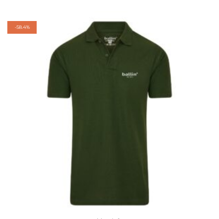
-
58.4%