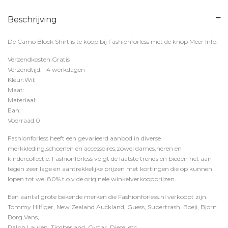
Beschrijving
De Camo Block Shirt is te koop bij
Fashionforless
met de knop
Meer Info
.
Verzendkosten:Gratis
Verzendtijd:1-4 werkdagen
Kleur:Wit
Maat:
Materiaal:
Ean:
Voorraad:0
Fashionforless heeft een gevarieerd aanbod in diverse
merkkleding,schoenen en accessoires,zowel dames,heren en
kindercollectie. Fashionforless volgt de laatste trends en bieden het aan
tegen zeer lage en aantrekkelijke prijzen met kortingen die op kunnen
lopen tot wel 80% t.o.v de originele winkelverkoopprijzen.
Een aantal grote bekende merken die Fashionforless.nl verkoopt zijn:
Tommy Hilfiger, New Zealand Auckland, Guess, Supertrash, Boeji, Bjorn
Borg,Vans,
Ralph Lauren, Timberland, G-star, Diesel etc.