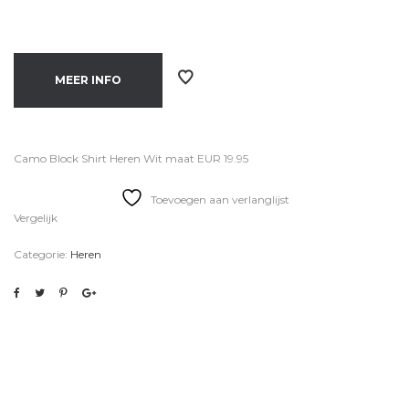
MEER INFO
Camo Block Shirt Heren Wit maat EUR 19.95
Toevoegen aan verlanglijst
Vergelijk
Categorie:
Heren