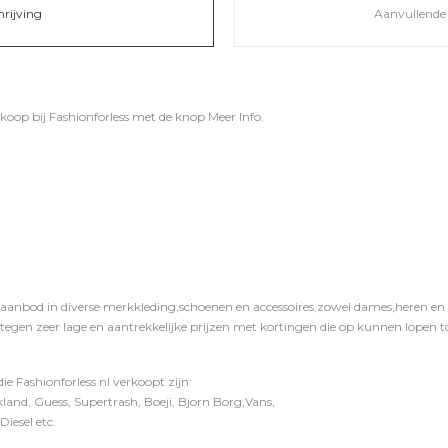
hrijving
Aanvullende 
 koop bij
Fashionforless
met de knop
Meer Info
.
 aanbod in diverse merkkleding,schoenen en accessoires,zowel dames,heren en ki
 tegen zeer lage en aantrekkelijke prijzen met kortingen die op kunnen lopen to
e Fashionforless.nl verkoopt zijn:
and, Guess, Supertrash, Boeji, Bjorn Borg,Vans,
iesel etc.