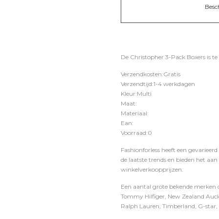
Besc
De Christopher 3-Pack Boxers is te
Verzendkosten:Gratis
Verzendtijd:1-4 werkdagen
Kleur:Multi
Maat:
Materiaal:
Ean:
Voorraad:0
Fashionforless heeft een gevarieerd
de laatste trends en bieden het aan
winkelverkoopprijzen.
Een aantal grote bekende merken di
Tommy Hilfiger, New Zealand Auckl
Ralph Lauren, Timberland, G-star, D