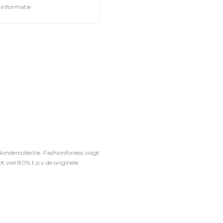
informatie
ndercollectie. Fashionforless volgt
t wel 80% t.o.v de originele