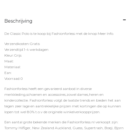
Beschrijving
De Classic Polo is te koop bij
Fashionforless
met de knop
Meer Info
.
Verzendkosten:Gratis
Verzendtijd:1-4 werkdagen
Kleur:Grijs
Maat:
Materiaal:
Ean:
Voorraad:0
Fashionforless heeft een gevarieerd aanbod in diverse
merkkleding,schoenen en accessoires,zowel dames,heren en
kindercollectie. Fashionforless volgt de laatste trends en bieden het aan
tegen zeer lage en aantrekkelijke prijzen met kortingen die op kunnen
lopen tot wel 80% t.o.v de originele winkelverkoopprijzen.
Een aantal grote bekende merken die Fashionforless.nl verkoopt zijn:
Tommy Hilfiger, New Zealand Auckland, Guess, Supertrash, Boeji, Bjorn