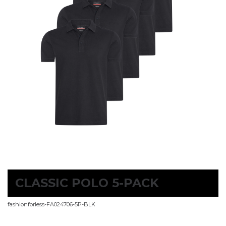
CLASSIC POLO 5-PACK
fashionforless-FA024706-5P-BLK