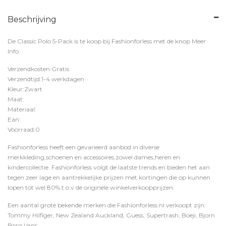
Beschrijving
De Classic Polo 5-Pack is te koop bij
Fashionforless
met de knop
Meer
Info
.
Verzendkosten:Gratis
Verzendtijd:1-4 werkdagen
Kleur:Zwart
Maat:
Materiaal:
Ean:
Voorraad:0
Fashionforless heeft een gevarieerd aanbod in diverse
merkkleding,schoenen en accessoires,zowel dames,heren en
kindercollectie. Fashionforless volgt de laatste trends en bieden het aan
tegen zeer lage en aantrekkelijke prijzen met kortingen die op kunnen
lopen tot wel 80% t.o.v de originele winkelverkoopprijzen.
Een aantal grote bekende merken die Fashionforless.nl verkoopt zijn:
Tommy Hilfiger, New Zealand Auckland, Guess, Supertrash, Boeji, Bjorn
Borg,Vans,