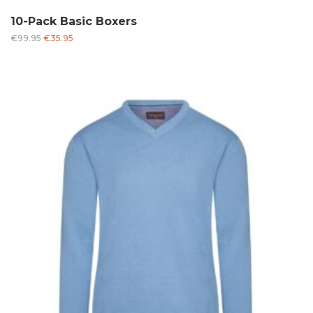
10-Pack Basic Boxers
Oorspronkelijke
Huidige
€
99.95
€
35.95
prijs
prijs
was:
is:
€99.95.
€35.95.