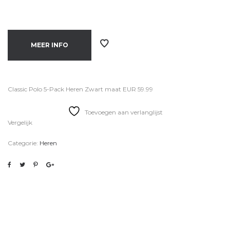
MEER INFO
Classic Polo 5-Pack Heren Zwart maat EUR 59.99
Toevoegen aan verlanglijst
Vergelijk
Categorie:
Heren