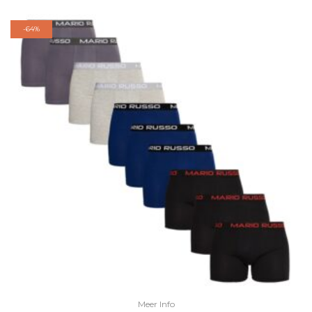
-
64%
Meer Info