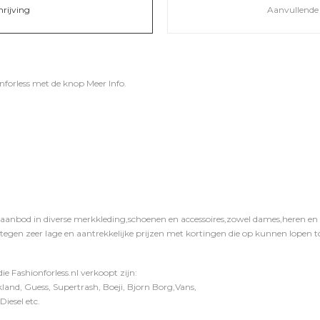
hrijving
Aanvullende 
nforless
met de knop
Meer Info
.
 aanbod in diverse merkkleding,schoenen en accessoires,zowel dames,heren en ki
 tegen zeer lage en aantrekkelijke prijzen met kortingen die op kunnen lopen to
e Fashionforless.nl verkoopt zijn:
and, Guess, Supertrash, Boeji, Bjorn Borg,Vans,
iesel etc.