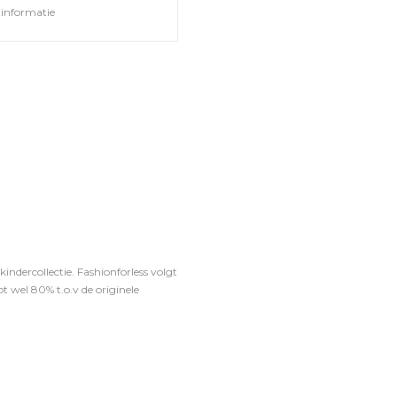
informatie
ndercollectie. Fashionforless volgt
t wel 80% t.o.v de originele