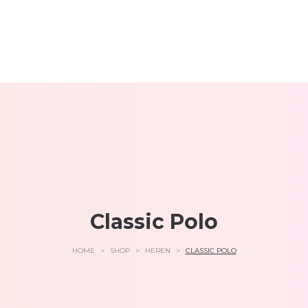
Classic Polo
HOME
>
SHOP
>
HEREN
>
CLASSIC POLO