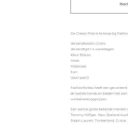
Besc
De Classic Polo is te koop bij
Fashio
Verzendkosten:Gratis
Verzendtijd:1-4 werkdagen
Kleur:Blauw
Maat:
Materiaal:
Ean:
Voorraad:0
Fashionforless heeft een gevarieerd
de laatste trends en bieden het aan
winkelverkoopprijzen.
Een aantal grote bekende merken di
Tommy Hilfiger, New Zealand Auckl
Ralph Lauren, Timberland, G-star, D