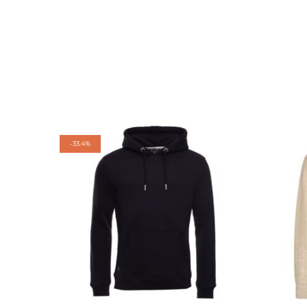
-
33.4%