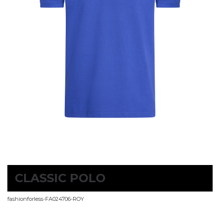
CLASSIC POLO
fashionforless-FA024706-ROY