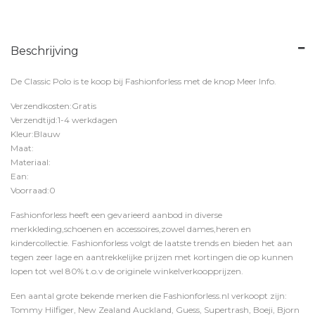
Beschrijving
De Classic Polo is te koop bij
Fashionforless
met de knop
Meer Info
.
Verzendkosten:Gratis
Verzendtijd:1-4 werkdagen
Kleur:Blauw
Maat:
Materiaal:
Ean:
Voorraad:0
Fashionforless heeft een gevarieerd aanbod in diverse
merkkleding,schoenen en accessoires,zowel dames,heren en
kindercollectie. Fashionforless volgt de laatste trends en bieden het aan
tegen zeer lage en aantrekkelijke prijzen met kortingen die op kunnen
lopen tot wel 80% t.o.v de originele winkelverkoopprijzen.
Een aantal grote bekende merken die Fashionforless.nl verkoopt zijn:
Tommy Hilfiger, New Zealand Auckland, Guess, Supertrash, Boeji, Bjorn