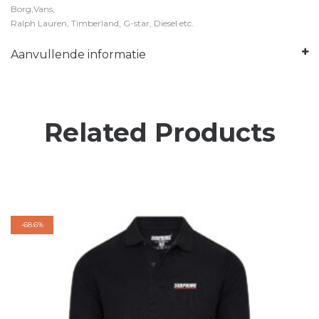
Borg,Vans,
Ralph Lauren, Timberland, G-star, Diesel etc.
Aanvullende informatie
Related Products
-
68.6%