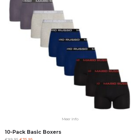
Meer Info
10-Pack Basic Boxers
Oorspronkelijke
Huidige
€
99.95
€
35.95