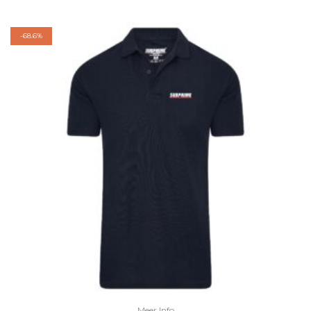
-
68.6%
Meer Info