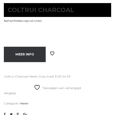
COLTRUI CHARCOAL
fashionforless-cap-col-charc
MEER INFO
Coltrui Charcoal Heren Grijs maat EUR 24.95
Toevoegen aan verlanglijst
Vergelijk
Categorie:
Heren