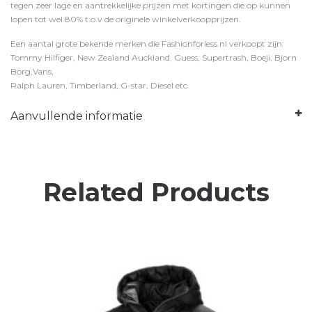
tegen zeer lage en aantrekkelijke prijzen met kortingen die op kunnen
lopen tot wel 80% t.o.v de originele winkelverkoopprijzen.
Een aantal grote bekende merken die Fashionforless.nl verkoopt zijn:
Tommy Hilfiger, New Zealand Auckland, Guess, Supertrash, Boeji, Bjorn
Borg,Vans,
Ralph Lauren, Timberland, G-star, Diesel etc.
Aanvullende informatie
Related Products