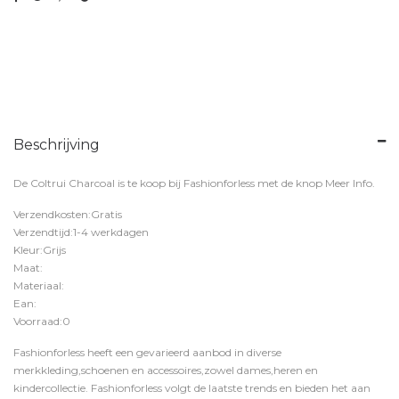
Beschrijving
De Coltrui Charcoal is te koop bij
Fashionforless
met de knop
Meer Info
.
Verzendkosten:Gratis
Verzendtijd:1-4 werkdagen
Kleur:Grijs
Maat:
Materiaal:
Ean:
Voorraad:0
Fashionforless heeft een gevarieerd aanbod in diverse
merkkleding,schoenen en accessoires,zowel dames,heren en
kindercollectie. Fashionforless volgt de laatste trends en bieden het aan