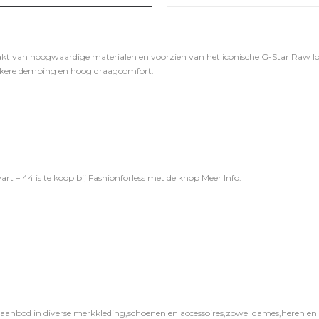
kt van hoogwaardige materialen en voorzien van het iconische G-Star Raw lo
ekkere demping en hoog draagcomfort.
t – 44 is te koop bij
Fashionforless
met de knop
Meer Info
.
 aanbod in diverse merkkleding,schoenen en accessoires,zowel dames,heren en ki