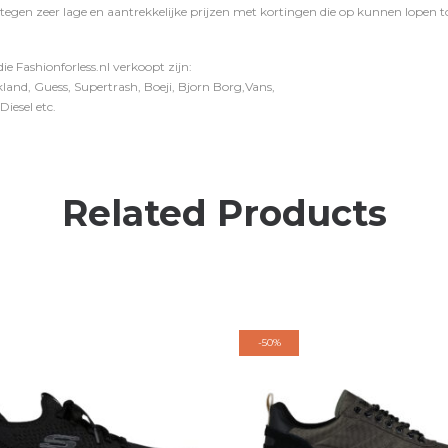
 tegen zeer lage en aantrekkelijke prijzen met kortingen die op kunnen lopen to
e Fashionforless.nl verkoopt zijn:
and, Guess, Supertrash, Boeji, Bjorn Borg,Vans,
iesel etc.
Related Products
-
50%