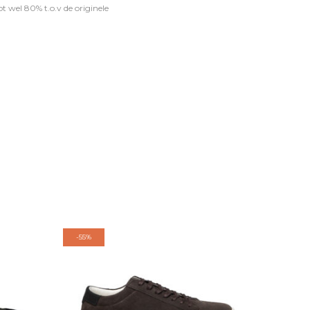
t wel 80% t.o.v de originele
-
55%