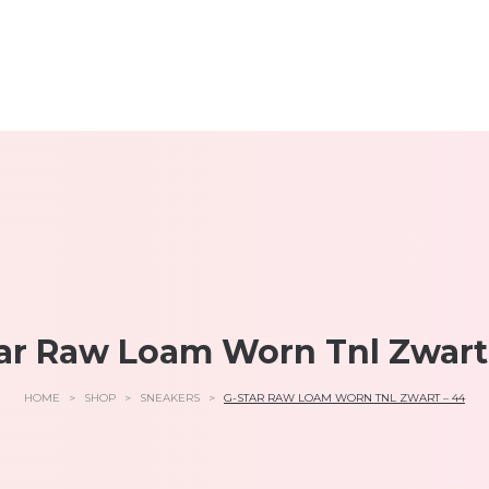
ar Raw Loam Worn Tnl Zwart
HOME
>
SHOP
>
SNEAKERS
>
G-STAR RAW LOAM WORN TNL ZWART – 44