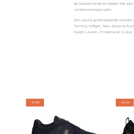
de laatste trends en bieden het aan
winkelverkoopprijzen.
Een aantal grote bekende merken di
Tommy Hilfiger, New Zealand Auckl
Ralph Lauren, Timberland, G-star, D
-
37.5%
-
29.4%