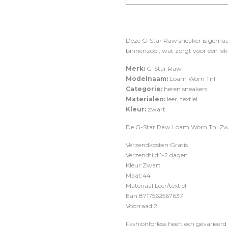
Deze G-Star Raw sneaker is gemaa
binnenzool, wat zorgt voor een l
Merk:
G-Star Raw
Modelnaam:
Loam Worn Tnl
Categorie:
heren sneakers
Materialen:
leer, textiel
Kleur:
zwart
De G-Star Raw Loam Worn Tnl Zwar
Verzendkosten:Gratis
Verzendtijd:1-2 dagen
Kleur:Zwart
Maat:44
Materiaal:Leer/textiel
Ean:8717562567637
Voorraad:2
Fashionforless heeft een gevarieerd