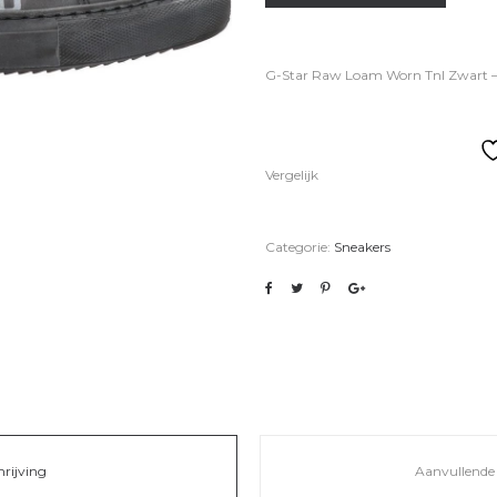
G-Star Raw Loam Worn Tnl Zwart –
Vergelijk
Categorie:
Sneakers
hrijving
Aanvullende 