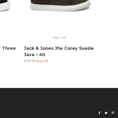
Meer Info
r Three
Jack & Jones Jfw Corey Suede
Java – 40
Oorspronkelijke
Huidige
€
99.99
€
44.99
prijs
prijs
was:
is:
€99.99.
€44.99.