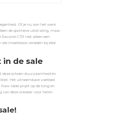
elegenheid.
Of je nu aan het werk
een de sportieve uitstraling, maar
e Ravond CTR niet alleen een
die moeiteloos verleden bij elke
in de sale
dt deze schoen duurzaamheid en
iteit.
Het uitneembare voetbed
Raw-label prijkt op de tong en
ng van deze sneaker voor heren
sale!