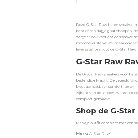
Deze G-Star Raw heren sneaker, mod
bent of een dagje gaat shoppen, dez
zorgt er ook voor dat de sneaker d
modebewuste keuze, maar ook een
levensstijl. Je shopt de G-Star Ra
G-Star Raw Rav
De G-Star Raw sneakers voor heren
bestendige kracht.
De vetersluiting
biedt aanpasbaar comfort, terwijl 
zijkant van de schoen, waardoor ee
compleet gemaakt.
Shop de G-Star 
Maak je outfit compleet met een s
Merk:
G-Star Raw