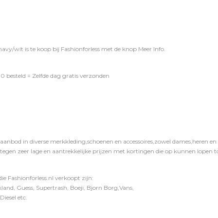
vy/wit is te koop bij
Fashionforless
met de knop
Meer Info
.
0 besteld = Zelfde dag gratis verzonden
 aanbod in diverse merkkleding,schoenen en accessoires,zowel dames,heren en ki
 tegen zeer lage en aantrekkelijke prijzen met kortingen die op kunnen lopen to
e Fashionforless.nl verkoopt zijn:
and, Guess, Supertrash, Boeji, Bjorn Borg,Vans,
iesel etc.