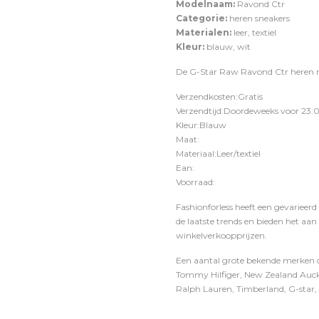
Modelnaam:
Ravond Ctr
Categorie:
heren sneakers
Materialen:
leer, textiel
Kleur:
blauw, wit
De G-Star Raw Ravond Ctr heren na
Verzendkosten:Gratis
Verzendtijd:Doordeweeks voor 23:0
Kleur:Blauw
Maat:
Materiaal:Leer/textiel
Ean:
Voorraad:
Fashionforless heeft een gevarieerd
de laatste trends en bieden het aan
winkelverkoopprijzen.
Een aantal grote bekende merken di
Tommy Hilfiger, New Zealand Auckl
Ralph Lauren, Timberland, G-star, D