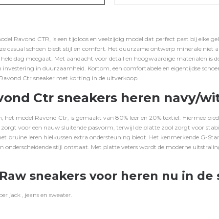
el Ravond CTR, is een tijdloos en veelzijdig model dat perfect past bij elke g
e casual schoen biedt stijl en comfort.
Het duurzame ontwerp minerale niet all
e hele dag meegaat.
Met aandacht voor detail en hoogwaardige materialen is d
 investering in duurzaamheid.
Kortom, een comfortabele en eigentijdse schoen 
w Ravond Ctr sneaker met korting in de uitverkoop.
ond Ctr sneakers heren navy/wit 
, het model Ravond Ctr, is
gemaakt van 80% leer en 20% textiel. Hiermee bie
 zorgt voor een nauw sluitende pasvorm, terwijl de platte zool zorgt voor stabil
het bruine leren hielkussen extra ondersteuning biedt.
Het kenmerkende G-Star 
n onderscheidende stijl ontstaat.
Met platte veters wordt de moderne uitstrali
Raw sneakers voor heren nu in de 
toer
jack
,
jeans
en
sweater
.