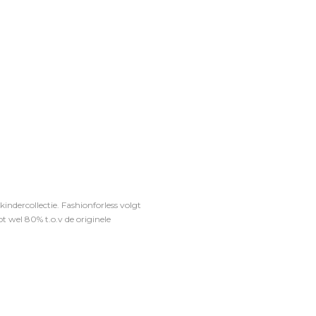
ndercollectie. Fashionforless volgt
t wel 80% t.o.v de originele