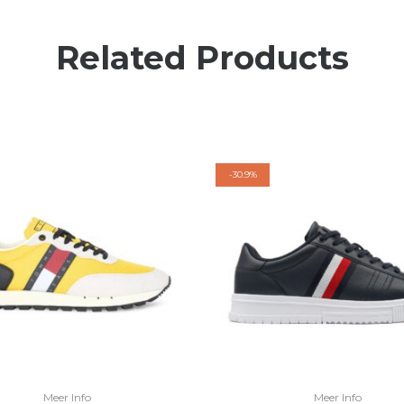
Related Products
-
30.9%
Meer Info
Meer Info