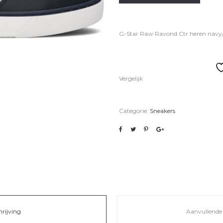
G-Star Raw Ravond Ctr heren navy
Vergelijk
Categorie:
Sneakers
hrijving
Aanvullende 