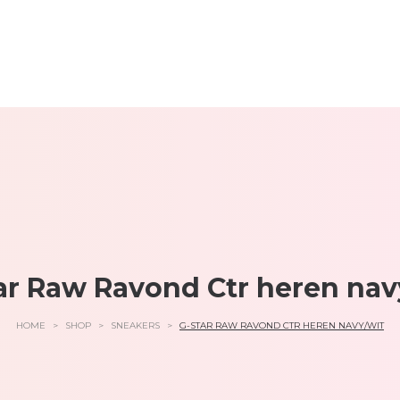
ar Raw Ravond Ctr heren nav
HOME
>
SHOP
>
SNEAKERS
>
G-STAR RAW RAVOND CTR HEREN NAVY/WIT