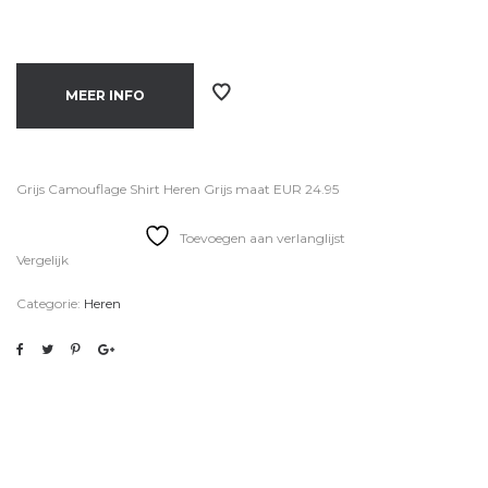
MEER INFO
Grijs Camouflage Shirt Heren Grijs maat EUR 24.95
Toevoegen aan verlanglijst
Vergelijk
Categorie:
Heren