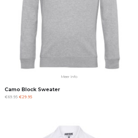
Meer Info
Camo Block Sweater
Oorspronkelijke
Huidige
€
69.95
€
29.95
prijs
prijs
was:
is:
€69.95.
€29.95.