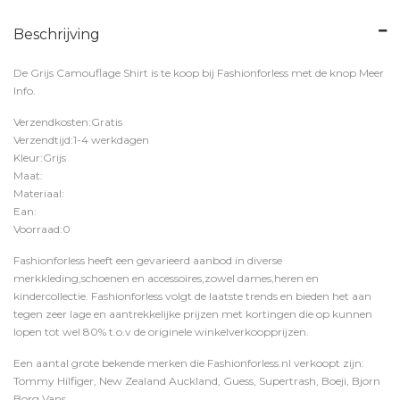
Beschrijving
De Grijs Camouflage Shirt is te koop bij
Fashionforless
met de knop
Meer
Info
.
Verzendkosten:Gratis
Verzendtijd:1-4 werkdagen
Kleur:Grijs
Maat:
Materiaal:
Ean:
Voorraad:0
Fashionforless heeft een gevarieerd aanbod in diverse
merkkleding,schoenen en accessoires,zowel dames,heren en
kindercollectie. Fashionforless volgt de laatste trends en bieden het aan
tegen zeer lage en aantrekkelijke prijzen met kortingen die op kunnen
lopen tot wel 80% t.o.v de originele winkelverkoopprijzen.
Een aantal grote bekende merken die Fashionforless.nl verkoopt zijn:
Tommy Hilfiger, New Zealand Auckland, Guess, Supertrash, Boeji, Bjorn
Borg,Vans,