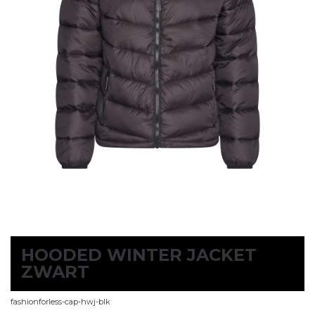
HOODED WINTER JACKET
ZWART
fashionforless-cap-hwj-blk