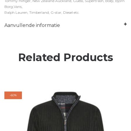
Tommy Hilfiger, New Zealand Auckland, Guess, Supertrash, Boeji, Bjorn
Borg,Vans,
Ralph Lauren, Timberland, G-star, Diesel etc.
Aanvullende informatie
Related Products
-
60%