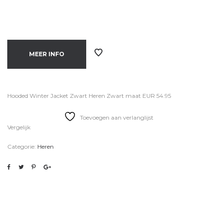
MEER INFO
Hooded Winter Jacket Zwart Heren Zwart maat EUR 54.95
Toevoegen aan verlanglijst
Vergelijk
Categorie:
Heren