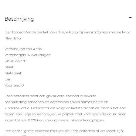
Beschrijving
De Hooded Winter Jacket Zwart is te koop bij
Fashionforless
met de knop
Meer Info
.
Verzendkosten:Gratis
Verzendtijd:1-4 werkdagen
Kleur:Zwart
Maat:
Materiaal:
Ean:
Voorraad:0
Fashionforless heeft een gevarieerd aanbod in diverse
merkkleding,schoenen en accessoires,zowel dames,heren en
kindercollectie. Fashionforless volgt de laatste trends en bieden het aan
tegen zeer lage en aantrekkelijke prijzen met kortingen die op kunnen
lopen tot wel 80% t.o.v de originele winkelverkoopprijzen.
Een aantal grote bekende merken die Fashionforless.nl verkoopt zijn: