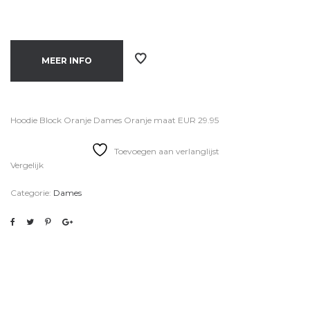
MEER INFO
Hoodie Block Oranje Dames Oranje maat EUR 29.95
Toevoegen aan verlanglijst
Vergelijk
Categorie:
Dames