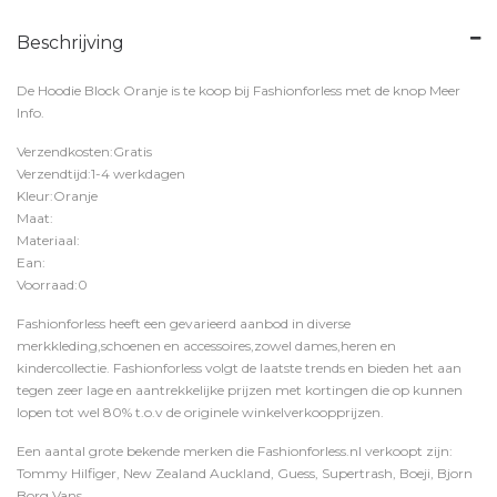
Beschrijving
De Hoodie Block Oranje is te koop bij
Fashionforless
met de knop
Meer
Info
.
Verzendkosten:Gratis
Verzendtijd:1-4 werkdagen
Kleur:Oranje
Maat:
Materiaal:
Ean:
Voorraad:0
Fashionforless heeft een gevarieerd aanbod in diverse
merkkleding,schoenen en accessoires,zowel dames,heren en
kindercollectie. Fashionforless volgt de laatste trends en bieden het aan
tegen zeer lage en aantrekkelijke prijzen met kortingen die op kunnen
lopen tot wel 80% t.o.v de originele winkelverkoopprijzen.
Een aantal grote bekende merken die Fashionforless.nl verkoopt zijn:
Tommy Hilfiger, New Zealand Auckland, Guess, Supertrash, Boeji, Bjorn
Borg,Vans,