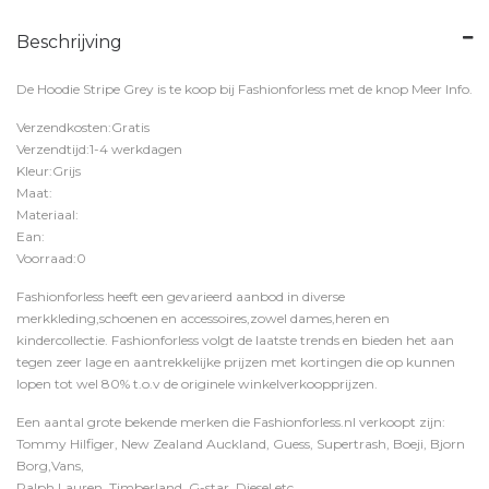
Beschrijving
De Hoodie Stripe Grey is te koop bij
Fashionforless
met de knop
Meer Info
.
Verzendkosten:Gratis
Verzendtijd:1-4 werkdagen
Kleur:Grijs
Maat:
Materiaal:
Ean:
Voorraad:0
Fashionforless heeft een gevarieerd aanbod in diverse
merkkleding,schoenen en accessoires,zowel dames,heren en
kindercollectie. Fashionforless volgt de laatste trends en bieden het aan
tegen zeer lage en aantrekkelijke prijzen met kortingen die op kunnen
lopen tot wel 80% t.o.v de originele winkelverkoopprijzen.
Een aantal grote bekende merken die Fashionforless.nl verkoopt zijn:
Tommy Hilfiger, New Zealand Auckland, Guess, Supertrash, Boeji, Bjorn
Borg,Vans,
Ralph Lauren, Timberland, G-star, Diesel etc.