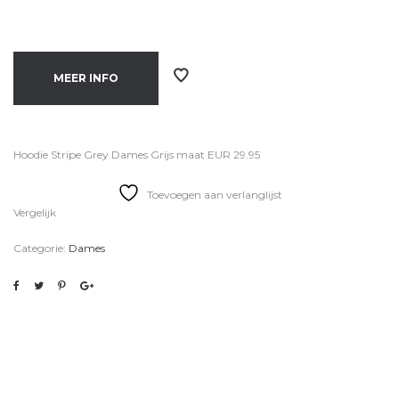
MEER INFO
Hoodie Stripe Grey Dames Grijs maat EUR 29.95
Toevoegen aan verlanglijst
Vergelijk
Categorie:
Dames