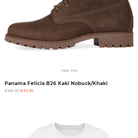
Meer Info
Panama Felicia B26 Kaki Nobuck/Khaki
Oorspronkelijke
Huidige
€
164.95
€
99.95
prijs
prijs
was:
is:
€164.95.
€99.95.