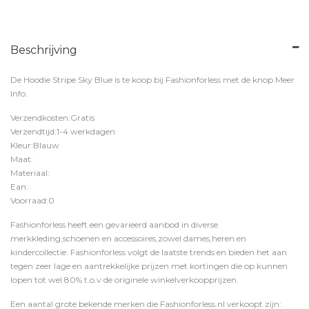
Beschrijving
De Hoodie Stripe Sky Blue is te koop bij
Fashionforless
met de knop
Meer
Info
.
Verzendkosten:Gratis
Verzendtijd:1-4 werkdagen
Kleur:Blauw
Maat:
Materiaal:
Ean:
Voorraad:0
Fashionforless heeft een gevarieerd aanbod in diverse
merkkleding,schoenen en accessoires,zowel dames,heren en
kindercollectie. Fashionforless volgt de laatste trends en bieden het aan
tegen zeer lage en aantrekkelijke prijzen met kortingen die op kunnen
lopen tot wel 80% t.o.v de originele winkelverkoopprijzen.
Een aantal grote bekende merken die Fashionforless.nl verkoopt zijn: