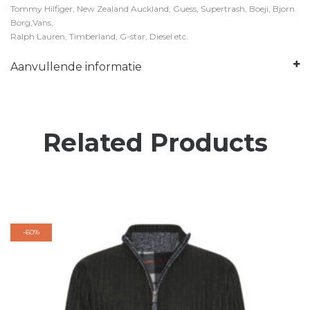
Tommy Hilfiger, New Zealand Auckland, Guess, Supertrash, Boeji, Bjorn
Borg,Vans,
Ralph Lauren, Timberland, G-star, Diesel etc.
Aanvullende informatie
Related Products
-
60%