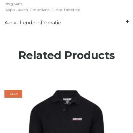
Borg,Vans,
Ralph Lauren, Timberland, G-star, Diesel etc.
Aanvullende informatie
Related Products
-
68.6%