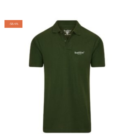
-
58.4%