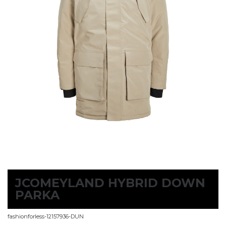
JCOMEYLAND HYBRID DOWN
PARKA
fashionforless-12157936-DUN