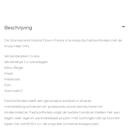
Beschrijving
De Jcomeyland Hybrid Down Parka is te koop bij
Fashionforless
met de
knop
Meer Info
.
Verzendkosten:Gratis
Verzendtijd:1-4 werkdagen
Kleur:Beige
Maat:
Materiaal:
Ean:
Voorraad:0
Fashionforless heeft een gevarieerd aanbod in diverse
merkkleding,schoenen en accessoires,zowel dames,heren en
kindercollectie. Fashionforless volgt de laatste trends en bieden het aan
tegen zeer lage en aantrekkelijke prijzen met kortingen die op kunnen
lopen tot wel 80% t.o.v de originele winkelverkoopprijzen.