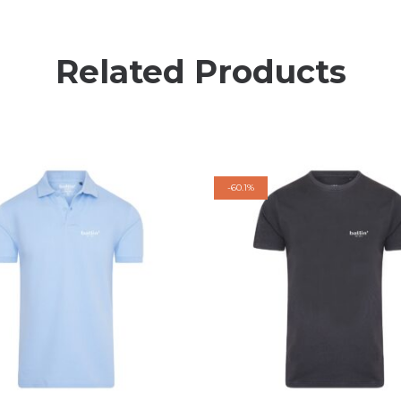
Related Products
-
60.1%