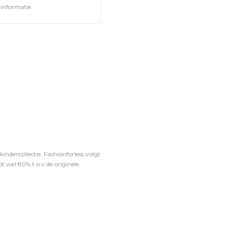
informatie
ndercollectie. Fashionforless volgt
t wel 80% t.o.v de originele