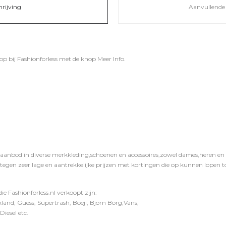
hrijving
Aanvullende 
op bij
Fashionforless
met de knop
Meer Info
.
 aanbod in diverse merkkleding,schoenen en accessoires,zowel dames,heren en ki
 tegen zeer lage en aantrekkelijke prijzen met kortingen die op kunnen lopen to
e Fashionforless.nl verkoopt zijn:
and, Guess, Supertrash, Boeji, Bjorn Borg,Vans,
iesel etc.