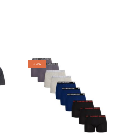
-
64%