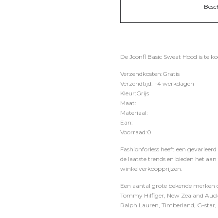
Besc
De Jconfl Basic Sweat Hood is te ko
Verzendkosten:Gratis
Verzendtijd:1-4 werkdagen
Kleur:Grijs
Maat:
Materiaal:
Ean:
Voorraad:0
Fashionforless heeft een gevarieerd
de laatste trends en bieden het aan
winkelverkoopprijzen.
Een aantal grote bekende merken di
Tommy Hilfiger, New Zealand Auckl
Ralph Lauren, Timberland, G-star, D