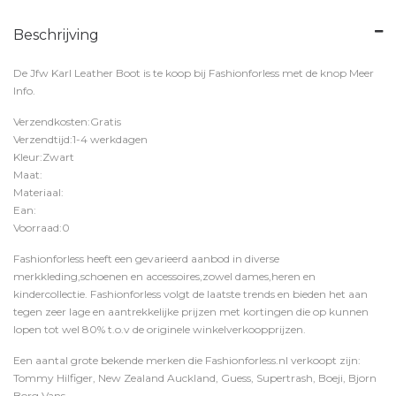
Beschrijving
De Jfw Karl Leather Boot is te koop bij
Fashionforless
met de knop
Meer
Info
.
Verzendkosten:Gratis
Verzendtijd:1-4 werkdagen
Kleur:Zwart
Maat:
Materiaal:
Ean:
Voorraad:0
Fashionforless heeft een gevarieerd aanbod in diverse
merkkleding,schoenen en accessoires,zowel dames,heren en
kindercollectie. Fashionforless volgt de laatste trends en bieden het aan
tegen zeer lage en aantrekkelijke prijzen met kortingen die op kunnen
lopen tot wel 80% t.o.v de originele winkelverkoopprijzen.
Een aantal grote bekende merken die Fashionforless.nl verkoopt zijn:
Tommy Hilfiger, New Zealand Auckland, Guess, Supertrash, Boeji, Bjorn
Borg,Vans,