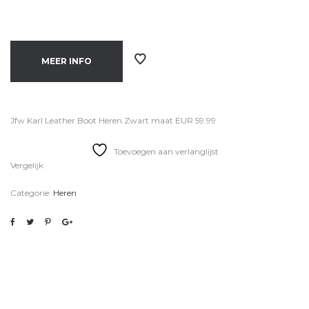
MEER INFO
Jfw Karl Leather Boot Heren Zwart maat EUR 59.99
Toevoegen aan verlanglijst
Vergelijk
Categorie:
Heren