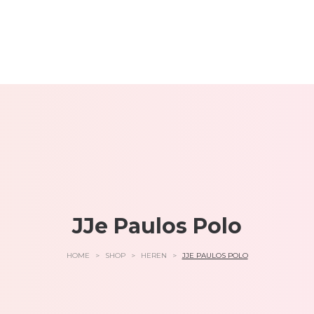
JJe Paulos Polo
HOME
>
SHOP
>
HEREN
>
JJE PAULOS POLO