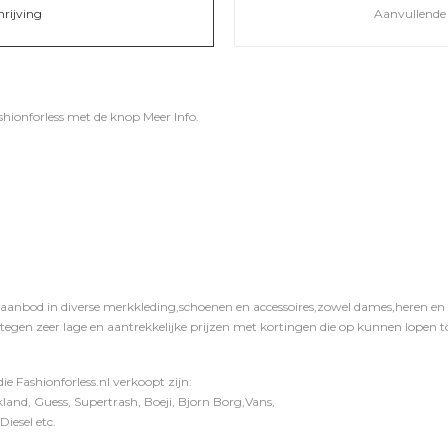
hrijving
Aanvullende 
shionforless
met de knop
Meer Info
.
 aanbod in diverse merkkleding,schoenen en accessoires,zowel dames,heren en ki
 tegen zeer lage en aantrekkelijke prijzen met kortingen die op kunnen lopen to
e Fashionforless.nl verkoopt zijn:
and, Guess, Supertrash, Boeji, Bjorn Borg,Vans,
iesel etc.