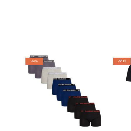
-
64%
-
50.1%