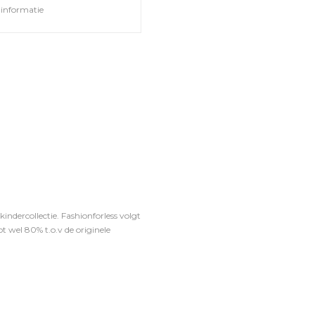
informatie
ndercollectie. Fashionforless volgt
t wel 80% t.o.v de originele