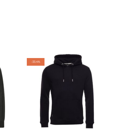
-
33.4%