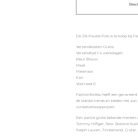
Besc
De JJe Paulos Polo is te koop bij
Fa
Verzendkosten:Gratis
Verzendtijd:1-4 werkdagen
Kleur:Blauw
Maat:
Materiaal:
Ean:
Voorraad:0
Fashionforless heeft een gevarieerd
de laatste trends en bieden het aan
winkelverkoopprijzen.
Een aantal grote bekende merken di
Tommy Hilfiger, New Zealand Auckl
Ralph Lauren, Timberland, G-star, D