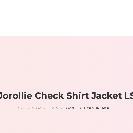
Jorollie Check Shirt Jacket L
HOME
>
SHOP
>
HEREN
>
JOROLLIE CHECK SHIRT JACKET LS