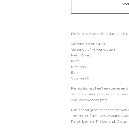
Besc
De Jorollie Check Shirt Jacket LS is
Verzendkosten:Gratis
Verzendtijd:1-4 werkdagen
Kleur:Zwart
Maat:
Materiaal:
Ean:
Voorraad:0
Fashionforless heeft een gevarieerd
de laatste trends en bieden het aan
winkelverkoopprijzen.
Een aantal grote bekende merken di
Tommy Hilfiger, New Zealand Auckl
Ralph Lauren, Timberland, G-star, D