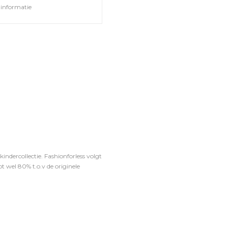
informatie
ndercollectie. Fashionforless volgt
t wel 80% t.o.v de originele