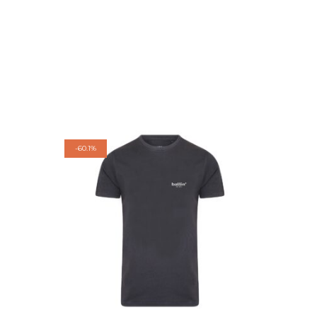
-
60.1%