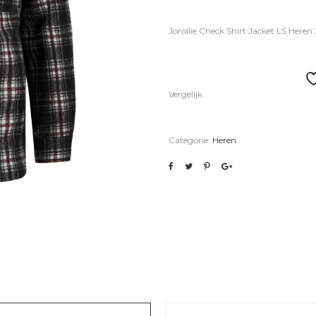
Jorollie Check Shirt Jacket LS Her
Vergelijk
Categorie:
Heren