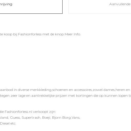
hrijving
Aanvullende 
 te koop bij
Fashionforless
met de knop
Meer Info
.
 aanbod in diverse merkkleding,schoenen en accessoires,zowel dames,heren en ki
 tegen zeer lage en aantrekkelijke prijzen met kortingen die op kunnen lopen to
e Fashionforless.nl verkoopt zijn:
and, Guess, Supertrash, Boeji, Bjorn Borg,Vans,
iesel etc.