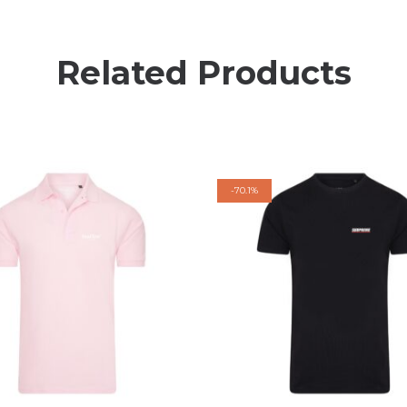
Related Products
-
70.1%