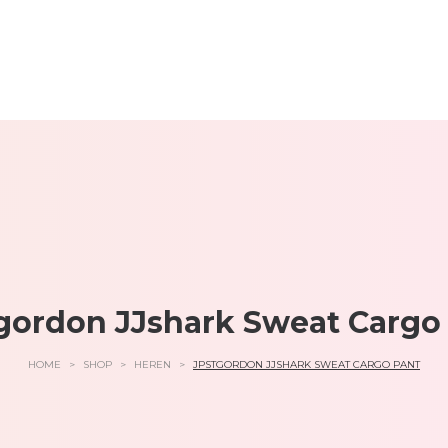
gordon JJshark Sweat Cargo
HOME
>
SHOP
>
HEREN
>
JPSTGORDON JJSHARK SWEAT CARGO PANT