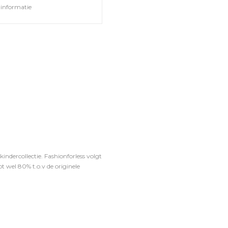
informatie
ndercollectie. Fashionforless volgt
t wel 80% t.o.v de originele