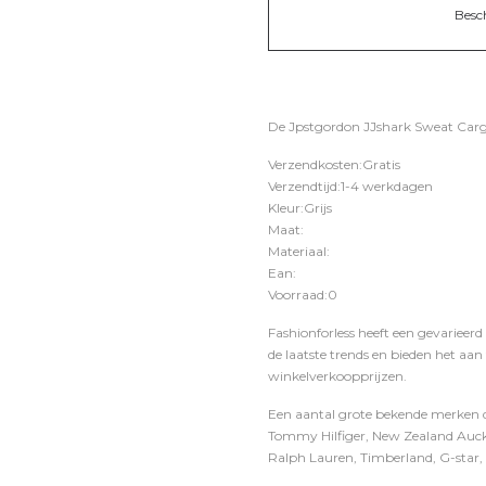
Besc
De Jpstgordon JJshark Sweat Cargo
Verzendkosten:Gratis
Verzendtijd:1-4 werkdagen
Kleur:Grijs
Maat:
Materiaal:
Ean:
Voorraad:0
Fashionforless heeft een gevarieerd
de laatste trends en bieden het aan
winkelverkoopprijzen.
Een aantal grote bekende merken di
Tommy Hilfiger, New Zealand Auckl
Ralph Lauren, Timberland, G-star, D