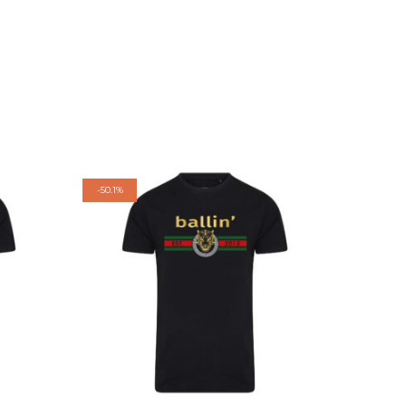
-
50.1%