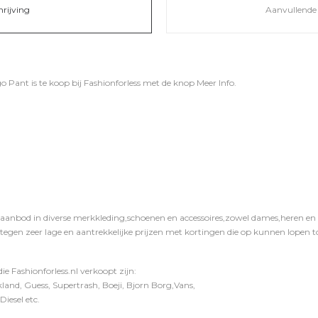
hrijving
Aanvullende 
 Pant is te koop bij
Fashionforless
met de knop
Meer Info
.
 aanbod in diverse merkkleding,schoenen en accessoires,zowel dames,heren en ki
 tegen zeer lage en aantrekkelijke prijzen met kortingen die op kunnen lopen to
e Fashionforless.nl verkoopt zijn:
and, Guess, Supertrash, Boeji, Bjorn Borg,Vans,
iesel etc.