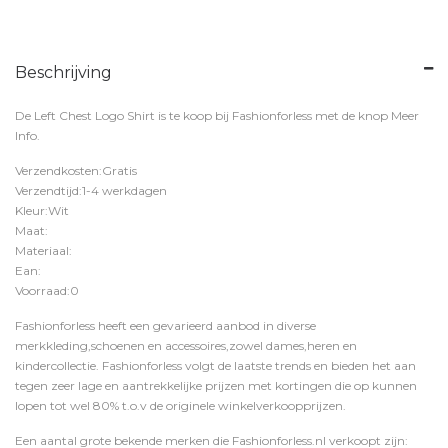
Beschrijving
De Left Chest Logo Shirt is te koop bij
Fashionforless
met de knop
Meer
Info
.
Verzendkosten:Gratis
Verzendtijd:1-4 werkdagen
Kleur:Wit
Maat:
Materiaal:
Ean:
Voorraad:0
Fashionforless heeft een gevarieerd aanbod in diverse
merkkleding,schoenen en accessoires,zowel dames,heren en
kindercollectie. Fashionforless volgt de laatste trends en bieden het aan
tegen zeer lage en aantrekkelijke prijzen met kortingen die op kunnen
lopen tot wel 80% t.o.v de originele winkelverkoopprijzen.
Een aantal grote bekende merken die Fashionforless.nl verkoopt zijn: