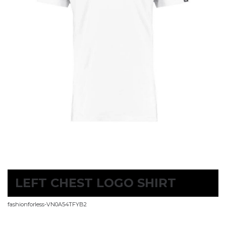
LEFT CHEST LOGO SHIRT
fashionforless-VN0A54TFYB2