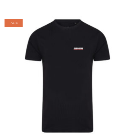
-
70.1%