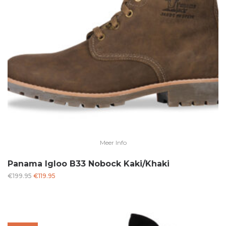
Meer Info
Panama Igloo B33 Nobock Kaki/Khaki
Oorspronkelijke
Huidige
€
199.95
€
119.95
prijs
prijs
was:
is:
€199.95.
€119.95.