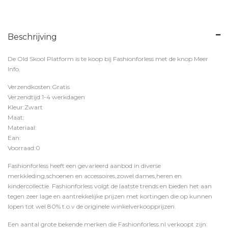
Beschrijving
De Old Skool Platform is te koop bij
Fashionforless
met de knop
Meer
Info
.
Verzendkosten:Gratis
Verzendtijd:1-4 werkdagen
Kleur:Zwart
Maat:
Materiaal:
Ean:
Voorraad:0
Fashionforless heeft een gevarieerd aanbod in diverse
merkkleding,schoenen en accessoires,zowel dames,heren en
kindercollectie. Fashionforless volgt de laatste trends en bieden het aan
tegen zeer lage en aantrekkelijke prijzen met kortingen die op kunnen
lopen tot wel 80% t.o.v de originele winkelverkoopprijzen.
Een aantal grote bekende merken die Fashionforless.nl verkoopt zijn: