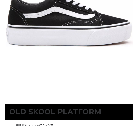
OLD SKOOL PLATFORM
fashionforless-VN0A3B3UY281