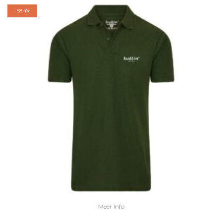
-
58.4%
Meer Info