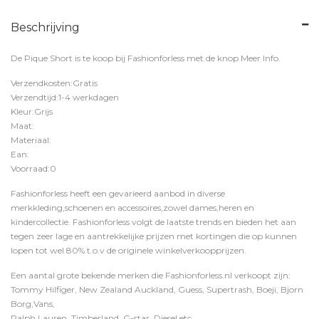
Beschrijving
De Pique Short is te koop bij
Fashionforless
met de knop
Meer Info
.
Verzendkosten:Gratis
Verzendtijd:1-4 werkdagen
Kleur:Grijs
Maat:
Materiaal:
Ean:
Voorraad:0
Fashionforless heeft een gevarieerd aanbod in diverse
merkkleding,schoenen en accessoires,zowel dames,heren en
kindercollectie. Fashionforless volgt de laatste trends en bieden het aan
tegen zeer lage en aantrekkelijke prijzen met kortingen die op kunnen
lopen tot wel 80% t.o.v de originele winkelverkoopprijzen.
Een aantal grote bekende merken die Fashionforless.nl verkoopt zijn:
Tommy Hilfiger, New Zealand Auckland, Guess, Supertrash, Boeji, Bjorn
Borg,Vans,
Ralph Lauren, Timberland, G-star, Diesel etc.