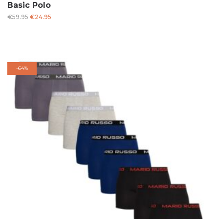
Basic Polo
Oorspronkelijke
Huidige
€
59.95
€
24.95
prijs
prijs
was:
is:
€59.95.
€24.95.
-
64%