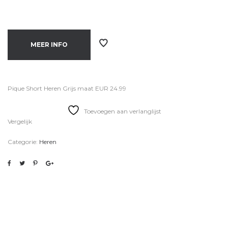
MEER INFO
Pique Short Heren Grijs maat EUR 24.99
Toevoegen aan verlanglijst
Vergelijk
Categorie:
Heren