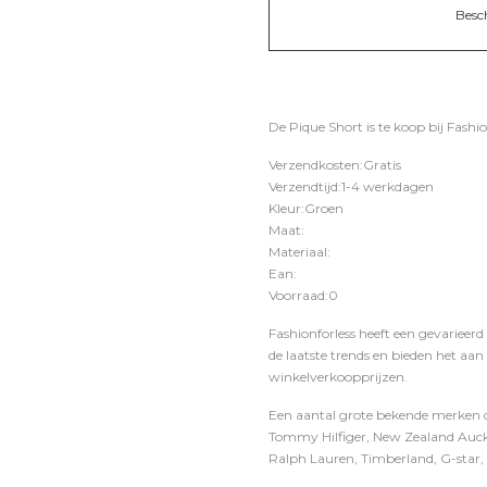
Besc
De Pique Short is te koop bij
Fashio
Verzendkosten:Gratis
Verzendtijd:1-4 werkdagen
Kleur:Groen
Maat:
Materiaal:
Ean:
Voorraad:0
Fashionforless heeft een gevarieerd
de laatste trends en bieden het aan
winkelverkoopprijzen.
Een aantal grote bekende merken di
Tommy Hilfiger, New Zealand Auckl
Ralph Lauren, Timberland, G-star, D