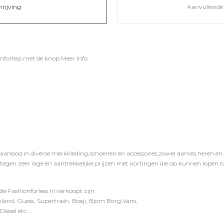
hrijving
Aanvullende 
nforless
met de knop
Meer Info
.
 aanbod in diverse merkkleding,schoenen en accessoires,zowel dames,heren en ki
 tegen zeer lage en aantrekkelijke prijzen met kortingen die op kunnen lopen to
e Fashionforless.nl verkoopt zijn:
and, Guess, Supertrash, Boeji, Bjorn Borg,Vans,
iesel etc.