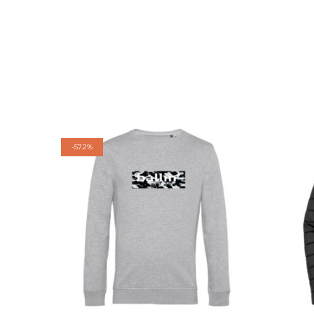
-
57.2%