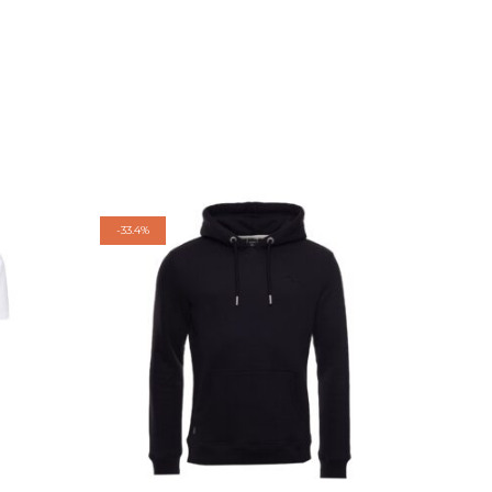
-
33.4%