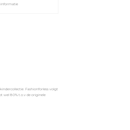
informatie
ndercollectie. Fashionforless volgt
t wel 80% t.o.v de originele