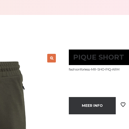
PIQUE SHORT
fashionforless-MR-SHO-PIQ-ARM
MEER INFO