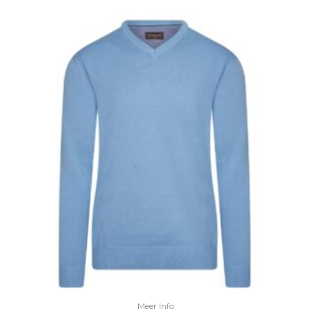
€89.95.
€59.95.
Meer Info