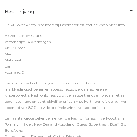
Beschrijving
De Pullover Army is te koop bij
Fashionforless
met de knop
Meer Info
.
Verzendkosten:Gratis
Verzendtijd:1-4 werkdagen
Kleur:Groen
Maat:
Materiaal:
Ean:
Voorraad:0
Fashionforless heeft een gevarieerd aanbod in diverse
merkkleding,schoenen en accessoires,zowel dames,heren en
kindercollectie. Fashionforless volgt de laatste trends en bieden het aan
tegen zeer lage en aantrekkelijke prijzen met kortingen die op kunnen
lopen tot wel 80% t.o.v de originele winkelverkoopprijzen.
Een aantal grote bekende merken die Fashionforless.nl verkoopt zijn:
Tommy Hilfiger, New Zealand Auckland, Guess, Supertrash, Boeji, Bjorn
Borg,Vans,
Ralph Lauren, Timberland, G-star, Diesel etc.