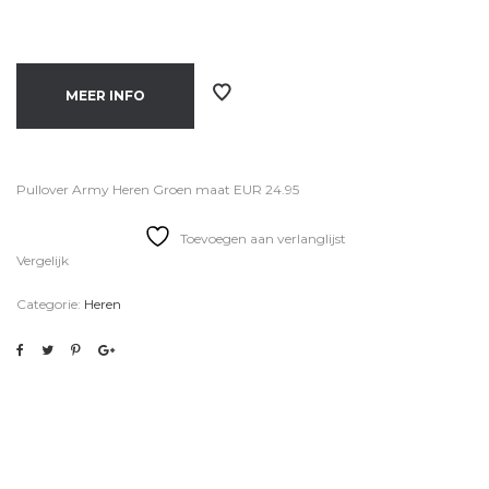
MEER INFO
Pullover Army Heren Groen maat EUR 24.95
Toevoegen aan verlanglijst
Vergelijk
Categorie:
Heren