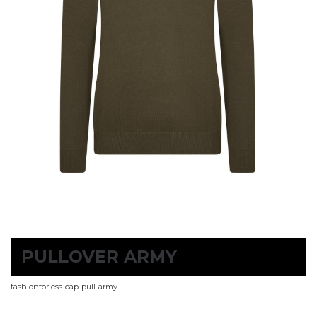
PULLOVER ARMY
fashionforless-cap-pull-army