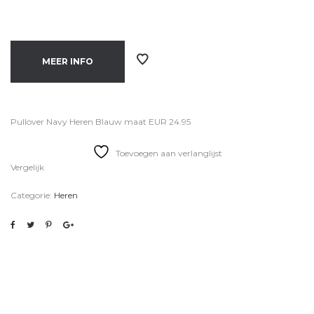
MEER INFO
Pullover Navy Heren Blauw maat EUR 24.95
Toevoegen aan verlanglijst
Vergelijk
Categorie:
Heren