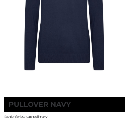
PULLOVER NAVY
fashionforless-cap-pull-navy