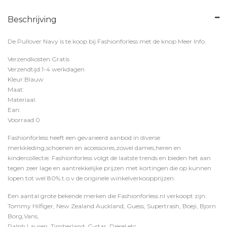
Beschrijving
De Pullover Navy is te koop bij
Fashionforless
met de knop
Meer Info
.
Verzendkosten:Gratis
Verzendtijd:1-4 werkdagen
Kleur:Blauw
Maat:
Materiaal:
Ean:
Voorraad:0
Fashionforless heeft een gevarieerd aanbod in diverse
merkkleding,schoenen en accessoires,zowel dames,heren en
kindercollectie. Fashionforless volgt de laatste trends en bieden het aan
tegen zeer lage en aantrekkelijke prijzen met kortingen die op kunnen
lopen tot wel 80% t.o.v de originele winkelverkoopprijzen.
Een aantal grote bekende merken die Fashionforless.nl verkoopt zijn:
Tommy Hilfiger, New Zealand Auckland, Guess, Supertrash, Boeji, Bjorn
Borg,Vans,
Ralph Lauren, Timberland, G-star, Diesel etc.