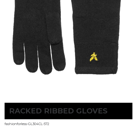
RACKED RIBBED GLOVES
fashionforless-GL304CL-572