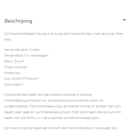
Beschrijving
De Racked Ribbed Gloves is te koop bij
Fashionforless
met de knop
Meer
Info
.
Verzendkosten:Gratis
Verzendtijd:1-4 werkdagen
Kleur:Zwart
Maat:one size
Materiaal:
Ean:5052977764497
Voorraad:0
Fashionforless heeft een gevarieerd aanbod in diverse
merkkleding,schoenen en accessoires,zowel dames,heren en
kindercollectie. Fashionforless volgt de laatste trends en bieden het aan
tegen zeer lage en aantrekkelijke prijzen met kortingen die op kunnen
lopen tot wel 80% t.o.v de originele winkelverkoopprijzen.
Een aantal grote bekende merken die Fashionforless.nl verkoopt zijn: