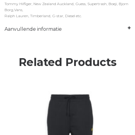
Tommy Hilfiger, New Zealand Auckland, Guess, Supertrash, Boeji, Bjorn
Borg,Vans,
Ralph Lauren, Timberland, G-star, Diesel etc.
Aanvullende informatie
Related Products