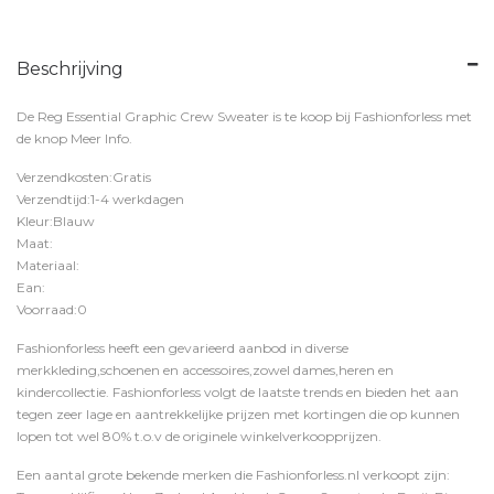
Beschrijving
De Reg Essential Graphic Crew Sweater is te koop bij
Fashionforless
met
de knop
Meer Info
.
Verzendkosten:Gratis
Verzendtijd:1-4 werkdagen
Kleur:Blauw
Maat:
Materiaal:
Ean:
Voorraad:0
Fashionforless heeft een gevarieerd aanbod in diverse
merkkleding,schoenen en accessoires,zowel dames,heren en
kindercollectie. Fashionforless volgt de laatste trends en bieden het aan
tegen zeer lage en aantrekkelijke prijzen met kortingen die op kunnen
lopen tot wel 80% t.o.v de originele winkelverkoopprijzen.
Een aantal grote bekende merken die Fashionforless.nl verkoopt zijn: