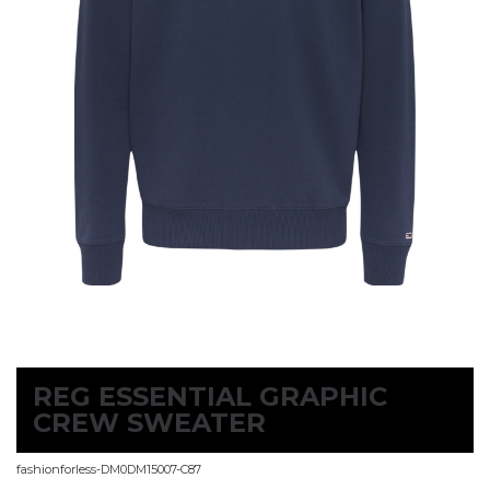
REG ESSENTIAL GRAPHIC
CREW SWEATER
fashionforless-DM0DM15007-C87