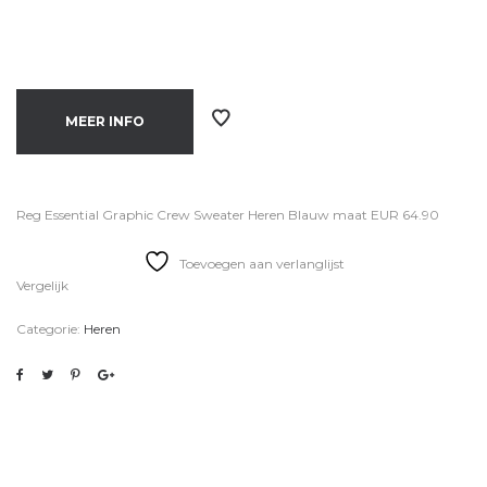
MEER INFO
Reg Essential Graphic Crew Sweater Heren Blauw maat EUR 64.90
Toevoegen aan verlanglijst
Vergelijk
Categorie:
Heren