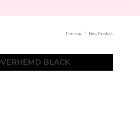
Previous
/
Next Product
OVERHEMD BLACK