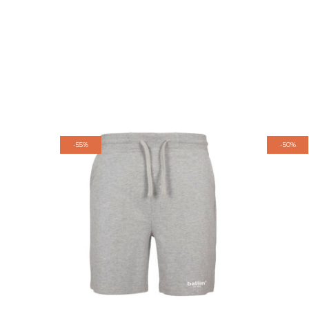
-
55%
-
50%