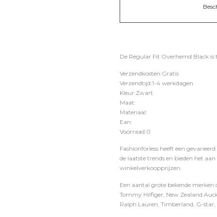
Besc
De Regular Fit Overhemd Black is 
Verzendkosten:Gratis
Verzendtijd:1-4 werkdagen
Kleur:Zwart
Maat:
Materiaal:
Ean:
Voorraad:0
Fashionforless heeft een gevarieerd
de laatste trends en bieden het aan
winkelverkoopprijzen.
Een aantal grote bekende merken di
Tommy Hilfiger, New Zealand Auckl
Ralph Lauren, Timberland, G-star, D