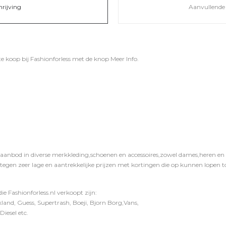
hrijving
Aanvullende 
te koop bij
Fashionforless
met de knop
Meer Info
.
 aanbod in diverse merkkleding,schoenen en accessoires,zowel dames,heren en ki
 tegen zeer lage en aantrekkelijke prijzen met kortingen die op kunnen lopen to
e Fashionforless.nl verkoopt zijn:
and, Guess, Supertrash, Boeji, Bjorn Borg,Vans,
iesel etc.