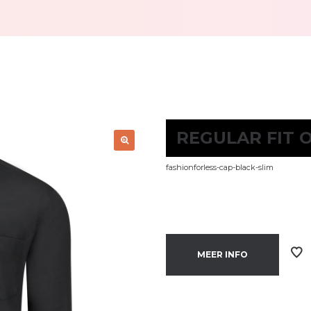
REGULAR FIT 
fashionforless-cap-black-slim
MEER INFO