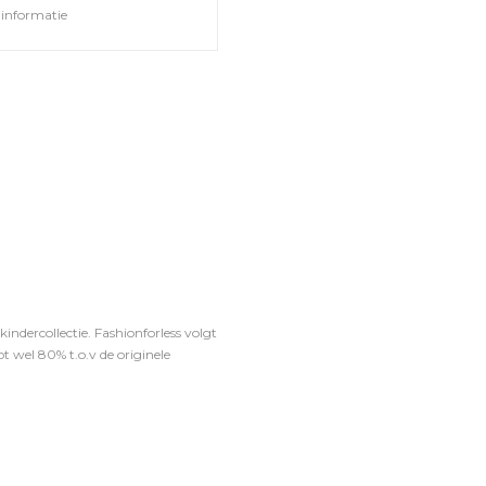
informatie
ndercollectie. Fashionforless volgt
t wel 80% t.o.v de originele