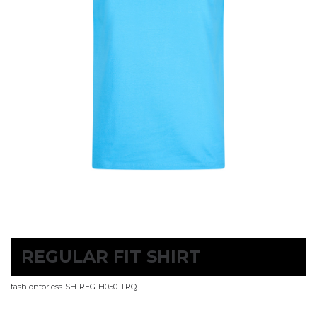
REGULAR FIT SHIRT
fashionforless-SH-REG-H050-TRQ