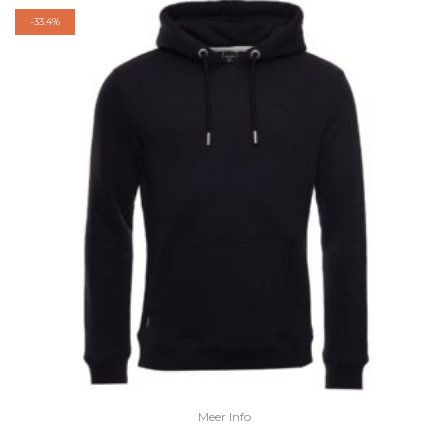
-
33.4%
Meer Info