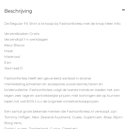
Beschrijving
De Regular Fit Shirt is te koop bij
Fashionforless
met de knop
Meer Info
.
Verzendkosten:Gratis
Verzendtijd:1-4 werkdagen
Kleur:Blauw
Maat:
Materiaal:
Ean:
Voorraad:0
Fashionforless heeft een gevarieerd aanbod in diverse
merkkleding,schoenen en accessoires,zowel dames,heren en
kindercollectie. Fashionforless volgt de laatste trends en bieden het aan
tegen zeer lage en aantrekkelijke prijzen met kortingen die op kunnen
lopen tot wel 80% t.o.v de originele winkelverkoopprijzen.
Een aantal grote bekende merken die Fashionforless.nl verkoopt zijn:
Tommy Hilfiger, New Zealand Auckland, Guess, Supertrash, Boeji, Bjorn
Borg,Vans,
Ralph Lauren, Timberland, G-star, Diesel etc.