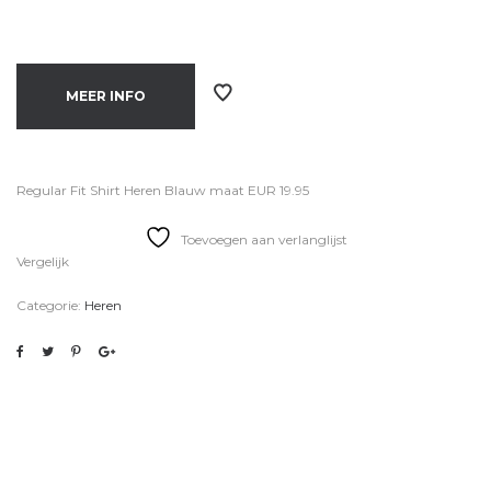
MEER INFO
Regular Fit Shirt Heren Blauw maat EUR 19.95
Toevoegen aan verlanglijst
Vergelijk
Categorie:
Heren