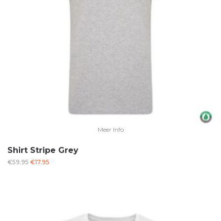
Meer Info
Shirt Stripe Grey
Oorspronkelijke
Huidige
€
59.95
€
17.95
prijs
prijs
was:
is:
€59.95.
€17.95.