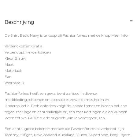
Beschrijving
De Shirt Basic Navy is te koop bij
Fashionforless
met de knop
Meer Info
.
Verzendkosten:Gratis
Verzendtijd:1-4 werkdagen
Kleur:Blauw
Maat:
Materiaal:
Ean:
Voorraad:0
Fashionforless heeft een gevarieerd aanbod in diverse
merkkleding,schoenen en accessoires,zowel dames,heren en
kindercollectie. Fashionforless volgt de laatste trends en bieden het aan
tegen zeer lage en aantrekkelijke prijzen met kortingen die op kunnen
lopen tot wel 80% t.o.v de originele winkelverkoopprijzen.
Een aantal grote bekende merken die Fashionforless.nl verkoopt zijn:
Tommy Hilfiger, New Zealand Auckland, Guess, Supertrash, Boeji, Bjorn