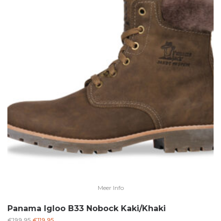
Meer Info
Panama Igloo B33 Nobock Kaki/Khaki
Oorspronkelijke
Huidige
€
199.95
€
119.95