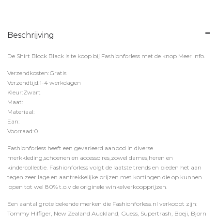
Beschrijving
De Shirt Block Black is te koop bij
Fashionforless
met de knop
Meer Info
.
Verzendkosten:Gratis
Verzendtijd:1-4 werkdagen
Kleur:Zwart
Maat:
Materiaal:
Ean:
Voorraad:0
Fashionforless heeft een gevarieerd aanbod in diverse
merkkleding,schoenen en accessoires,zowel dames,heren en
kindercollectie. Fashionforless volgt de laatste trends en bieden het aan
tegen zeer lage en aantrekkelijke prijzen met kortingen die op kunnen
lopen tot wel 80% t.o.v de originele winkelverkoopprijzen.
Een aantal grote bekende merken die Fashionforless.nl verkoopt zijn:
Tommy Hilfiger, New Zealand Auckland, Guess, Supertrash, Boeji, Bjorn