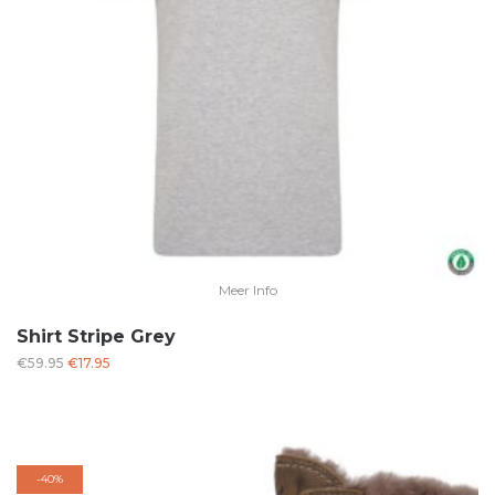
Meer Info
Shirt Stripe Grey
Oorspronkelijke
Huidige
€
59.95
€
17.95
prijs
prijs
was:
is:
€59.95.
€17.95.
-
40%