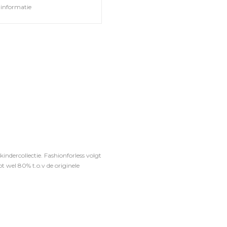
informatie
ndercollectie. Fashionforless volgt
t wel 80% t.o.v de originele