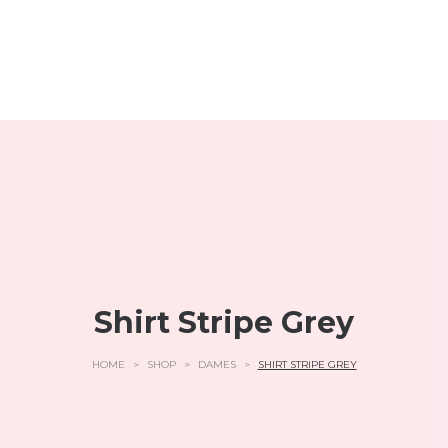
Shirt Stripe Grey
HOME
>
SHOP
>
DAMES
>
SHIRT STRIPE GREY