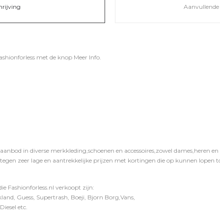
hrijving
Aanvullende 
ashionforless
met de knop
Meer Info
.
 aanbod in diverse merkkleding,schoenen en accessoires,zowel dames,heren en ki
 tegen zeer lage en aantrekkelijke prijzen met kortingen die op kunnen lopen to
e Fashionforless.nl verkoopt zijn:
and, Guess, Supertrash, Boeji, Bjorn Borg,Vans,
iesel etc.