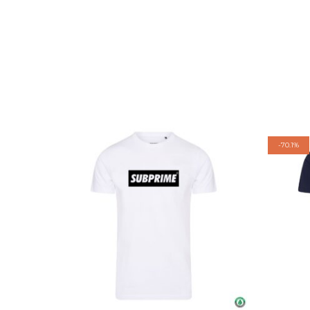
-
70.1%