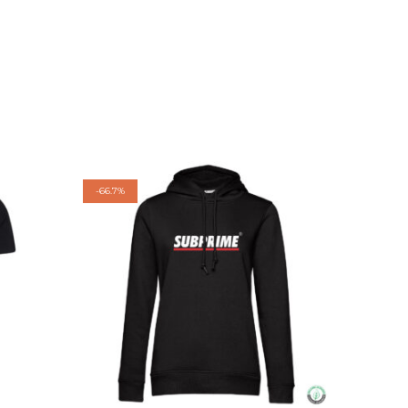
-
66.7%