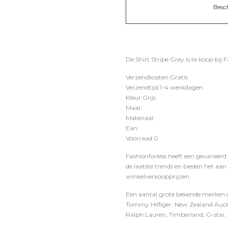
Besc
De Shirt Stripe Grey is te koop bij
F
Verzendkosten:Gratis
Verzendtijd:1-4 werkdagen
Kleur:Grijs
Maat:
Materiaal:
Ean:
Voorraad:0
Fashionforless heeft een gevarieerd
de laatste trends en bieden het aan
winkelverkoopprijzen.
Een aantal grote bekende merken di
Tommy Hilfiger, New Zealand Auckl
Ralph Lauren, Timberland, G-star, D