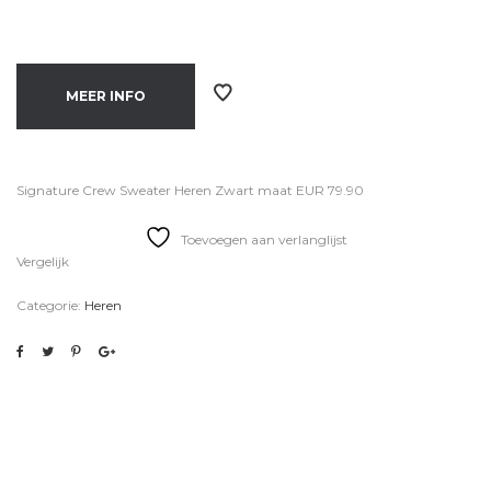
MEER INFO
Signature Crew Sweater Heren Zwart maat EUR 79.90
Toevoegen aan verlanglijst
Vergelijk
Categorie:
Heren