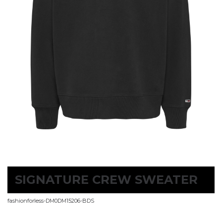
SIGNATURE CREW SWEATER
fashionforless-DM0DM15206-BDS