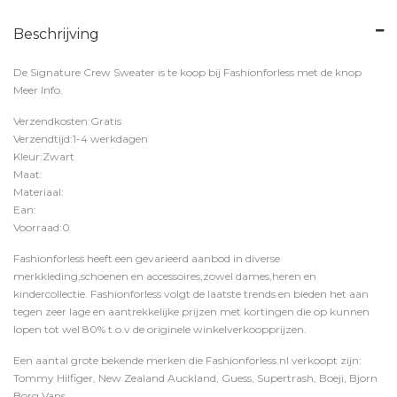
Beschrijving
De Signature Crew Sweater is te koop bij
Fashionforless
met de knop
Meer Info
.
Verzendkosten:Gratis
Verzendtijd:1-4 werkdagen
Kleur:Zwart
Maat:
Materiaal:
Ean:
Voorraad:0
Fashionforless heeft een gevarieerd aanbod in diverse
merkkleding,schoenen en accessoires,zowel dames,heren en
kindercollectie. Fashionforless volgt de laatste trends en bieden het aan
tegen zeer lage en aantrekkelijke prijzen met kortingen die op kunnen
lopen tot wel 80% t.o.v de originele winkelverkoopprijzen.
Een aantal grote bekende merken die Fashionforless.nl verkoopt zijn:
Tommy Hilfiger, New Zealand Auckland, Guess, Supertrash, Boeji, Bjorn
Borg,Vans,