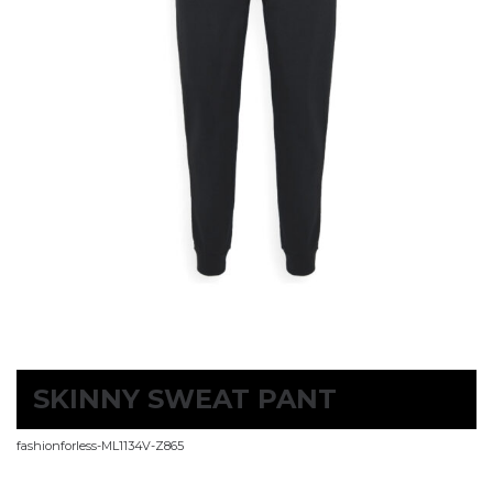
SKINNY SWEAT PANT
fashionforless-ML1134V-Z865