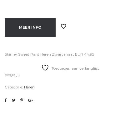
MEER INFO
Skinny Sweat Pant Heren Zwart maat EUR 44.95
Toevoegen aan verlanglijst
Vergelijk
Categorie:
Heren