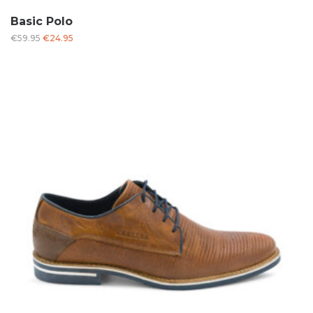
Basic Polo
Oorspronkelijke
Huidige
€
59.95
€
24.95
prijs
prijs
was:
is:
€59.95.
€24.95.