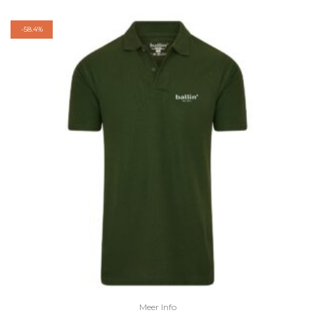
-
58.4%
Meer Info