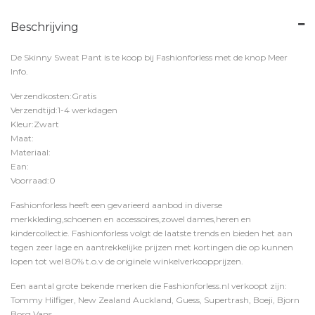
Beschrijving
De Skinny Sweat Pant is te koop bij
Fashionforless
met de knop
Meer
Info
.
Verzendkosten:Gratis
Verzendtijd:1-4 werkdagen
Kleur:Zwart
Maat:
Materiaal:
Ean:
Voorraad:0
Fashionforless heeft een gevarieerd aanbod in diverse
merkkleding,schoenen en accessoires,zowel dames,heren en
kindercollectie. Fashionforless volgt de laatste trends en bieden het aan
tegen zeer lage en aantrekkelijke prijzen met kortingen die op kunnen
lopen tot wel 80% t.o.v de originele winkelverkoopprijzen.
Een aantal grote bekende merken die Fashionforless.nl verkoopt zijn:
Tommy Hilfiger, New Zealand Auckland, Guess, Supertrash, Boeji, Bjorn
Borg,Vans,