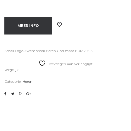
MEER INFO
Small Logo Zwembroek Heren Geel maat EUR 29.95
Toevoegen aan verlanglijst
Vergelijk
Categorie:
Heren