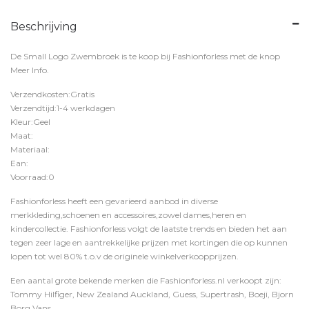
Beschrijving
De Small Logo Zwembroek is te koop bij
Fashionforless
met de knop
Meer Info
.
Verzendkosten:Gratis
Verzendtijd:1-4 werkdagen
Kleur:Geel
Maat:
Materiaal:
Ean:
Voorraad:0
Fashionforless heeft een gevarieerd aanbod in diverse
merkkleding,schoenen en accessoires,zowel dames,heren en
kindercollectie. Fashionforless volgt de laatste trends en bieden het aan
tegen zeer lage en aantrekkelijke prijzen met kortingen die op kunnen
lopen tot wel 80% t.o.v de originele winkelverkoopprijzen.
Een aantal grote bekende merken die Fashionforless.nl verkoopt zijn:
Tommy Hilfiger, New Zealand Auckland, Guess, Supertrash, Boeji, Bjorn
Borg,Vans,