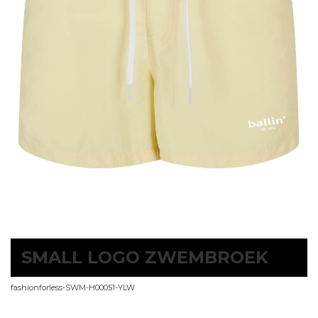
SMALL LOGO ZWEMBROEK
fashionforless-SWM-H00051-YLW