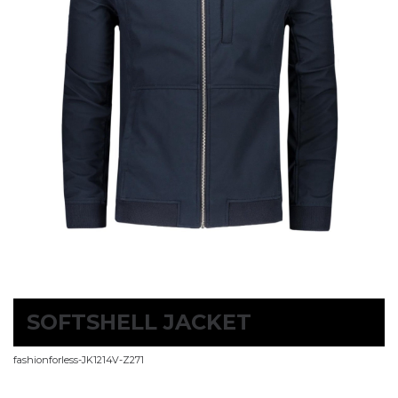
SOFTSHELL JACKET
fashionforless-JK1214V-Z271