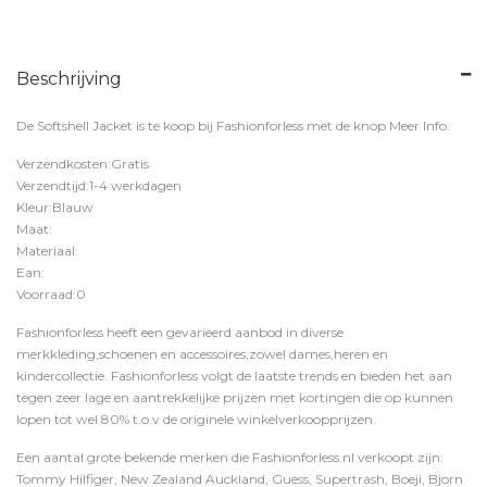
Beschrijving
De Softshell Jacket is te koop bij
Fashionforless
met de knop
Meer Info
.
Verzendkosten:Gratis
Verzendtijd:1-4 werkdagen
Kleur:Blauw
Maat:
Materiaal:
Ean:
Voorraad:0
Fashionforless heeft een gevarieerd aanbod in diverse
merkkleding,schoenen en accessoires,zowel dames,heren en
kindercollectie. Fashionforless volgt de laatste trends en bieden het aan
tegen zeer lage en aantrekkelijke prijzen met kortingen die op kunnen
lopen tot wel 80% t.o.v de originele winkelverkoopprijzen.
Een aantal grote bekende merken die Fashionforless.nl verkoopt zijn:
Tommy Hilfiger, New Zealand Auckland, Guess, Supertrash, Boeji, Bjorn