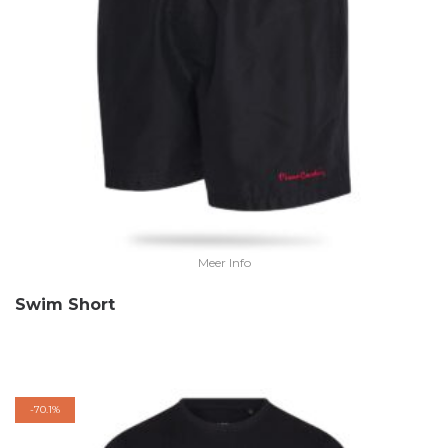
Meer Info
Swim Short
-
70.1%