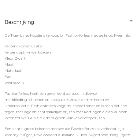
Beschrijving
De Tiger Lines Hoodie is te koop bij
Fashionforless
met de knop
Meer Info
.
Verzendkosten:Gratis
Verzendtijd:1-4 werkdagen
Kleur:Zwart
Maat:
Materiaal:
Ean:
Voorraad:0
Fashionforless heeft een gevarieerd aanbod in diverse
merkkleding,schoenen en accessoires,zowel dames,heren en
kindercollectie. Fashionforless volgt de laatste trends en bieden het aan
tegen zeer lage en aantrekkelijke prijzen met kortingen die op kunnen
lopen tot wel 80% t.o.v de originele winkelverkoopprijzen.
Een aantal grote bekende merken die Fashionforless.nl verkoopt zijn:
Tommy Hilfiger, New Zealand Auckland, Guess, Supertrash, Boeji, Bjorn