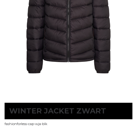
WINTER JACKET ZWART
fashionforless-cap-wja-blk