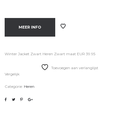
MEER INFO
Winter Jacket Zwart Heren Zwart maat EUR 39.95
Toevoegen aan verlanglijst
Vergelijk
Categorie:
Heren