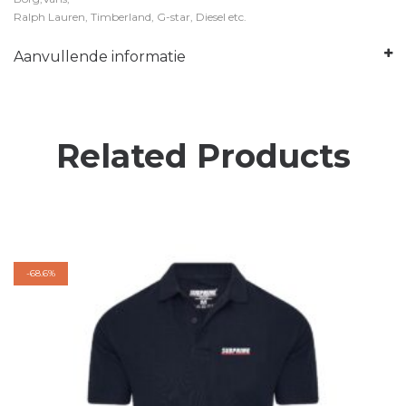
Ralph Lauren, Timberland, G-star, Diesel etc.
Aanvullende informatie
Related Products
-
68.6%