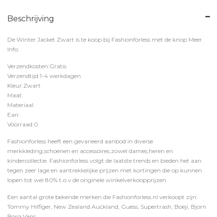
Beschrijving
De Winter Jacket Zwart is te koop bij
Fashionforless
met de knop
Meer
Info
.
Verzendkosten:Gratis
Verzendtijd:1-4 werkdagen
Kleur:Zwart
Maat:
Materiaal:
Ean:
Voorraad:0
Fashionforless heeft een gevarieerd aanbod in diverse
merkkleding,schoenen en accessoires,zowel dames,heren en
kindercollectie. Fashionforless volgt de laatste trends en bieden het aan
tegen zeer lage en aantrekkelijke prijzen met kortingen die op kunnen
lopen tot wel 80% t.o.v de originele winkelverkoopprijzen.
Een aantal grote bekende merken die Fashionforless.nl verkoopt zijn:
Tommy Hilfiger, New Zealand Auckland, Guess, Supertrash, Boeji, Bjorn
Borg,Vans,