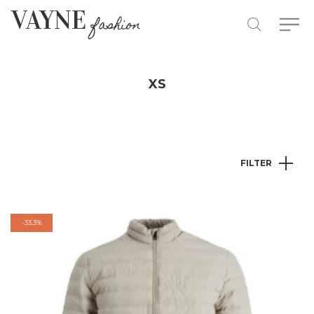
XS
FILTER
-
33.3%