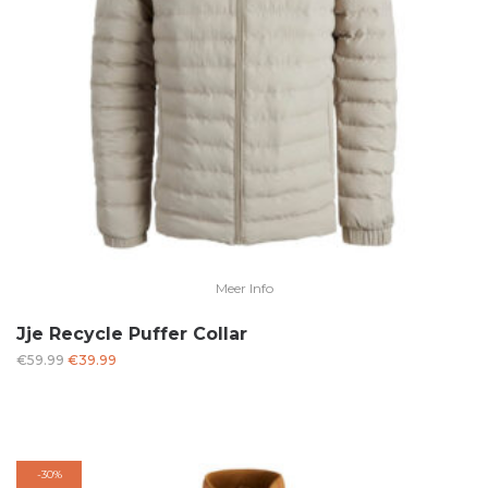
Meer Info
Jje Recycle Puffer Collar
Oorspronkelijke
Huidige
€
59.99
€
39.99
prijs
prijs
was:
is:
€59.99.
€39.99.
-
30%