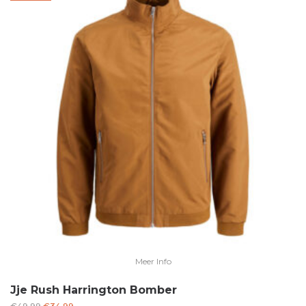
Meer Info
Jje Rush Harrington Bomber
Oorspronkelijke
Huidige