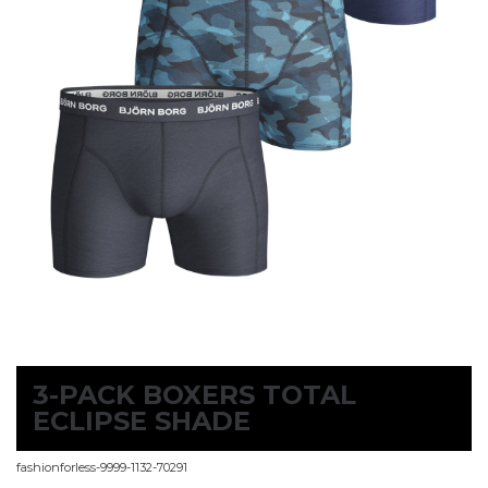
3-PACK BOXERS TOTAL
ECLIPSE SHADE
fashionforless-9999-1132-70291