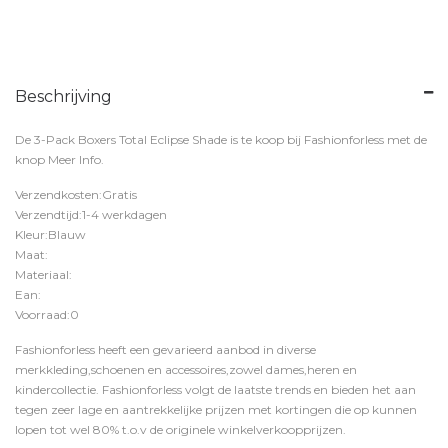
Beschrijving
De 3-Pack Boxers Total Eclipse Shade is te koop bij
Fashionforless
met de
knop
Meer Info
.
Verzendkosten:Gratis
Verzendtijd:1-4 werkdagen
Kleur:Blauw
Maat:
Materiaal:
Ean:
Voorraad:0
Fashionforless heeft een gevarieerd aanbod in diverse
merkkleding,schoenen en accessoires,zowel dames,heren en
kindercollectie. Fashionforless volgt de laatste trends en bieden het aan
tegen zeer lage en aantrekkelijke prijzen met kortingen die op kunnen
lopen tot wel 80% t.o.v de originele winkelverkoopprijzen.