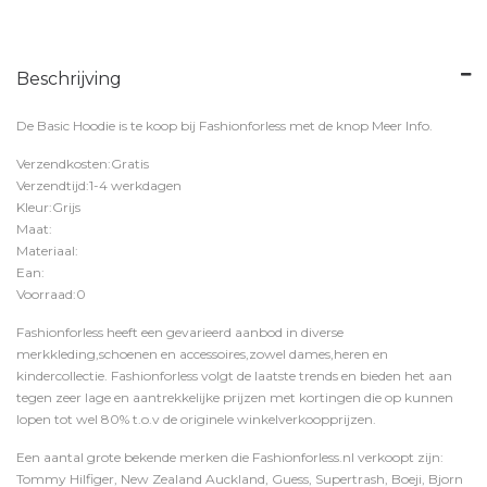
Beschrijving
De Basic Hoodie is te koop bij
Fashionforless
met de knop
Meer Info
.
Verzendkosten:Gratis
Verzendtijd:1-4 werkdagen
Kleur:Grijs
Maat:
Materiaal:
Ean:
Voorraad:0
Fashionforless heeft een gevarieerd aanbod in diverse
merkkleding,schoenen en accessoires,zowel dames,heren en
kindercollectie. Fashionforless volgt de laatste trends en bieden het aan
tegen zeer lage en aantrekkelijke prijzen met kortingen die op kunnen
lopen tot wel 80% t.o.v de originele winkelverkoopprijzen.
Een aantal grote bekende merken die Fashionforless.nl verkoopt zijn:
Tommy Hilfiger, New Zealand Auckland, Guess, Supertrash, Boeji, Bjorn