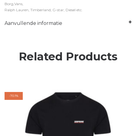
Borg,Vans,
Ralph Lauren, Timberland, G-star, Diesel etc.
Aanvullende informatie
Related Products
-
70.1%