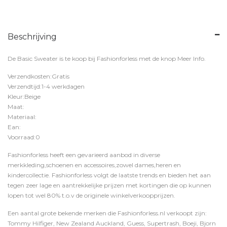
Beschrijving
De Basic Sweater is te koop bij
Fashionforless
met de knop
Meer Info
.
Verzendkosten:Gratis
Verzendtijd:1-4 werkdagen
Kleur:Beige
Maat:
Materiaal:
Ean:
Voorraad:0
Fashionforless heeft een gevarieerd aanbod in diverse
merkkleding,schoenen en accessoires,zowel dames,heren en
kindercollectie. Fashionforless volgt de laatste trends en bieden het aan
tegen zeer lage en aantrekkelijke prijzen met kortingen die op kunnen
lopen tot wel 80% t.o.v de originele winkelverkoopprijzen.
Een aantal grote bekende merken die Fashionforless.nl verkoopt zijn:
Tommy Hilfiger, New Zealand Auckland, Guess, Supertrash, Boeji, Bjorn