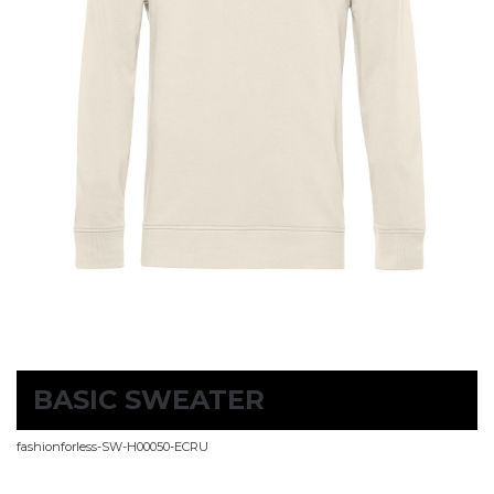
BASIC SWEATER
fashionforless-SW-H00050-ECRU