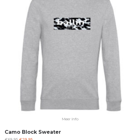
Meer Info
Camo Block Sweater
Oorspronkelijke
Huidige
€
69.95
€
29.95