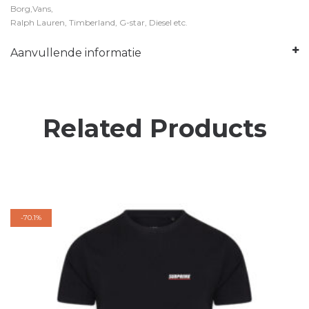
Borg,Vans,
Ralph Lauren, Timberland, G-star, Diesel etc.
Aanvullende informatie
Related Products
-
70.1%